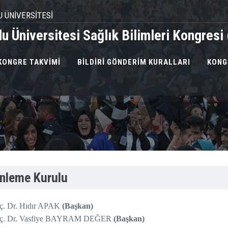
U ÜNİVERSİTESİ
u Üniversitesi Sağlık Bilimleri Kongres
KONGRE TAKVİMİ
BİLDİRİ GÖNDERİM KURALLARI
KONG
nleme Kurulu
ç. Dr. Hıdır APAK
(Başkan)
ç. Dr. Vasfiye BAYRAM DEĞER
(Başkan)