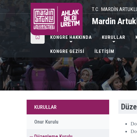
T.C. MARDİN ARTUKL
Mardin Artukl
KONGRE HAKKINDA
KURULLAR
KONGRE GEZİSİ
İLETİŞİM
Düze
KURULLAR
Onur Kurulu
Do
Do
Düzenleme Kurulu