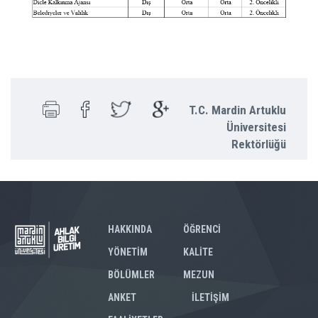
T.C. Mardin Artuklu
Üniversitesi
Rektörlüğü
HAKKINDA
ÖĞRENCİ
YÖNETİM
KALİTE
BÖLÜMLER
MEZUN
ANKET
İLETİŞİM