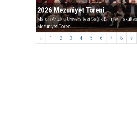
2026 Mezuniyet Töreni
 Geleceği”
Mardin Artuklu Üniversitesi Sağlık Bilimleri Fakült
Mezuniyet Töreni
«
1
2
3
4
5
6
7
8
9