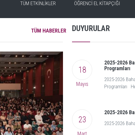
TÜM ETKİNLİKLER
ÖĞRENCİ EL KİTAPÇIĞI
DUYURULAR
TÜM HABERLER
2025-2026 Ba
18
Programları
2025-2026 Baha
Mayıs
Programları He
2025-2026 Ba
23
2025-2026 Baha
Mart