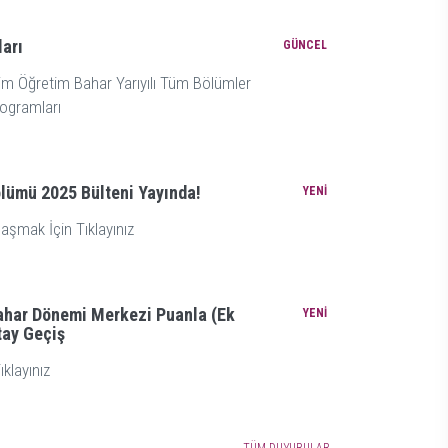
ilimleri Kongresi
Tarihin Kalb
arı
GÜNCEL
ararası Sağlık Bilimleri Kongresi’ne Ev Sahipliği
Tarihin Kalbinde S
m Öğretim Bahar Yarıyılı Tüm Bölümler
Gerçekleştirildi
Programları
lümü 2025 Bülteni Yayında!
YENİ
laşmak İçin Tıklayınız
ahar Dönemi Merkezi Puanla (Ek
YENİ
tay Geçiş
ıklayınız