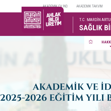
AKADEMİK CV İND.
AKADEMİK TAKVİM
T.C. MARDİN ARTU
SAĞLIK Bİ
HAKK