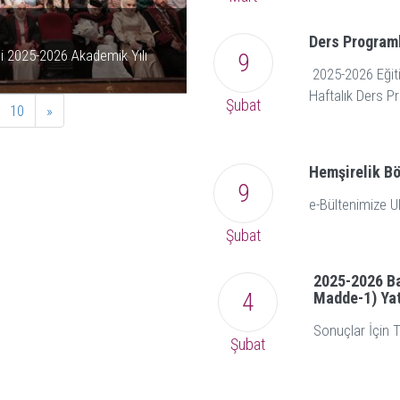
2. Uluslararası Sağlık B
Ders Programl
esi 2025-2026 Akademik Yılı
Mardin Artuklu Üniversitesi 2. Ulusl
9
2025-2026 Eğiti
Yaptı
Haftalık Ders 
Şubat
10
»
Hemşirelik Bö
9
e-Bültenimize U
Şubat
2025-2026 B
4
Madde-1) Ya
Sonuçlar İçin T
Şubat