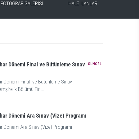
FOTOĞRAF GALERİSİ
İHALE İLANLARI
TÜM 
har Dönemi Final ve Bütünleme Sınav
GÜNCEL
r Dönemi Final ve Bütünleme Sınav
mşirelik Bölümü Fin...
har Dönemi Ara Sınav (Vize) Programı
r Dönemi Ara Sınav (Vize) Programı