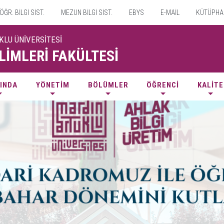
ÖĞR. BİLGİ SİST.
MEZUN BİLGİ SİST.
EBYS
E-MAİL
KÜTÜPHA
KLU ÜNİVERSİTESİ
LİMLERİ FAKÜLTESİ
INDA
YÖNETİM
BÖLÜMLER
ÖĞRENCİ
KALİTE