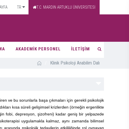
AYFA
TR
T.C. MARDİN ARTUKLU ÜNİVERSİTESİ
MA
AKADEMİK PERSONEL
İLETİŞİM
/
Klinik Psikoloji Anabilim Dalı
iren ve bu sorunlarla başa çıkmaları için gerekli psikolojik
dıkları kısa süreli gelişimsel krizlerden (örneğin ergenlikte
ğin fobi, depresyon, şizofreni) kadar geniş bir yelpazede
 psikoterapisi uygulamakla kalmaz, aynı zamanda bilimsel
ı arasında psikolojik tedavilerin etkililiğinde rol oynayan