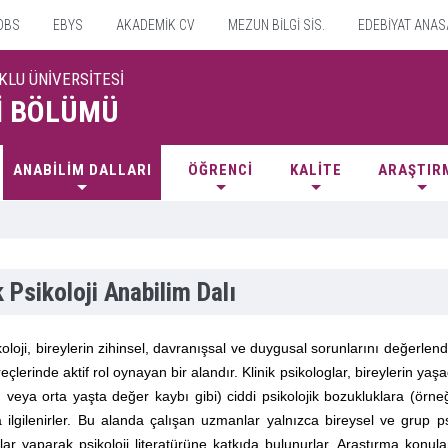
OBS
EBYS
AKADEMİK CV
MEZUN BİLGİ SİS.
EDEBİYAT ANAS
KLU ÜNİVERSİTESİ
İ BÖLÜMÜ
ANABİLİM DALLARI
ÖĞRENCİ
KALİTE
ARAŞTIR
k Psikoloji Anabilim Dalı
koloji, bireylerin zihinsel, davranışsal ve duygusal sorunlarını değerlend
eçlerinde aktif rol oynayan bir alandır. Klinik psikologlar, bireylerin yaşa
ı veya orta yaşta değer kaybı gibi) ciddi psikolojik bozukluklara (örne
a ilgilenirler. Bu alanda çalışan uzmanlar yalnızca bireysel ve grup
lar yaparak psikoloji literatürüne katkıda bulunurlar. Araştırma konular