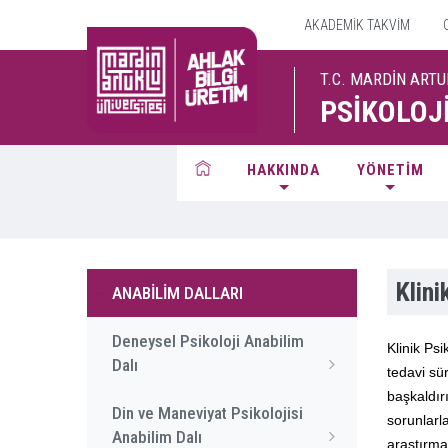
AKADEMİK TAKVİM
T.C. MARDİN ARTU
PSİKOLOJ
HAKKINDA
YÖNETİM
Klini
ANABİLİM DALLARI
Deneysel Psikoloji Anabilim
Klinik Psi
Dalı
tedavi sür
başkaldır
Din ve Maneviyat Psikolojisi
sorunlarl
Anabilim Dalı
araştırma