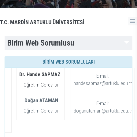
T.C. MARDİN ARTUKLU ÜNİVERSİTESİ
Birim Web Sorumlusu
BİRİM WEB SORUMLULARI
Dr. Hande SAPMAZ
E-mail:
handesapmaz@artuklu.edu.tr
Öğretim Görevlisi
Doğan ATAMAN
E-mail:
Öğretim Görevlisi
doganataman@artuklu.edu.tr