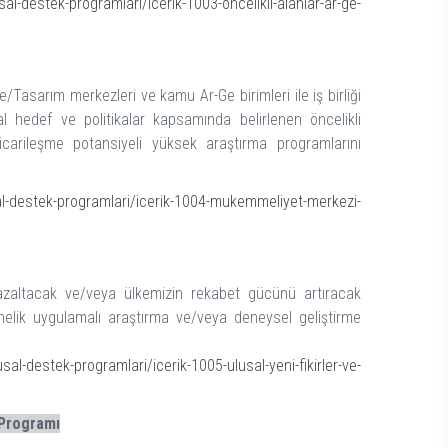
al-destek-programlari/icerik-1003-oncelikli-alanlar-ar-ge-
Tasarım merkezleri ve kamu Ar-Ge birimleri ile iş birliği
 hedef ve politikalar kapsamında belirlenen öncelikli
, ticarileşme potansiyeli yüksek araştırma programlarını
al-destek-programlari/icerik-1004-mukemmeliyet-merkezi-
ı azaltacak ve/veya ülkemizin rekabet gücünü artıracak
nelik uygulamalı araştırma ve/veya deneysel geliştirme
al-destek-programlari/icerik-1005-ulusal-yeni-fikirler-ve-
 Programı