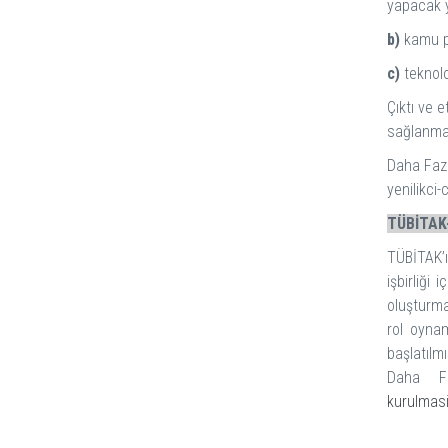
yapacak y
b)
kamu po
c)
teknolo
Çıktı ve 
sağlanmas
Daha Fazl
yenilikci
TÜBİTAK-
TÜBİTAK’ı
işbirliği 
oluşturma
rol oyna
başlatılmış
Daha F
kurulmas