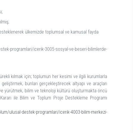
sı;
ılmış;
in desteklenerek ülkemizde toplumsal ve kamusal fayda
estek-programlari/icerik-3005-sosyal-ve-beseri-bilimlerde-
kli kılmak için; toplumun her kesimi ve ilgili kurumlarla
rı geliştirmek, bunları gerçekleştirecek altyapı ve araçları
ve yürütmek, bilim ve teknoloji kültürü oluşturmakta öncü
 Kararı ile Bilim ve Toplum Proje Destekleme Programı
oplum/ulusal-destek-programlari/icerik-4003-bilim-merkezi-