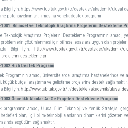
a Bilgi İçin: https://www.tubitak.gov.tr/tr/destekler/akademik/ulusal-d
irme-potansiyelinin-artirilmasina-yonelik-destek-programi
1001 Bilimsel ve Teknolojik Araştırma Projelerini Destekleme Pr
ve Teknolojik Araştırma Projelerini Destekleme Programının amacı, yen
k problemlerin çözümlenmesi için bilimsel esaslara uygun olan projeler
zla Bilgi İçin:
http://www.tubitak.gov.tr/tr/destekler/akademik/ulu
-projelerini-destekleme-pr
1002 Hızlı Destek Programı
tek Programının amacı, üniversitelerde, araştırma hastanelerinde ve a
li, küçük bütçeli araştırma ve geliştirme projelerine destek sağlamaktır.
 Bilgi İçin:
http://www.tubitak.gov.tr/tr/destekler/akademik/ulusal-des
1003 Öncelikli Alanlar Ar-Ge Projeleri Destekleme Programı
 programının amacı, Ulusal Bilim Teknoloji ve Yenilik Stratejisi çer
r hedefleri olan, ilgili bilim/teknoloji alanlarının dinamiklerini gözete
arasında eşgüdüm sağlamaktır.