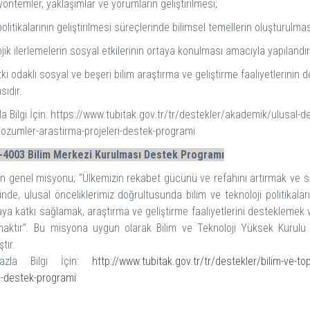
öntemler, yaklaşımlar ve yorumların geliştirilmesi;
litikalarının geliştirilmesi süreçlerinde bilimsel temellerin oluşturulma
jik ilerlemelerin sosyal etkilerinin ortaya konulması amacıyla yapılandır
etki odaklı sosyal ve beşeri bilim araştırma ve geliştirme faaliyetlerin
ıdır.
a Bilgi İçin: https://www.tubitak.gov.tr/tr/destekler/akademik/ulusal-d
-cozumler-arastirma-projeleri-destek-programi
4003 Bilim Merkezi Kurulması Destek Programı
n genel misyonu; “Ülkemizin rekabet gücünü ve refahını artırmak ve süre
içinde, ulusal önceliklerimiz doğrultusunda bilim ve teknoloji politikala
ya katkı sağlamak, araştırma ve geliştirme faaliyetlerini desteklemek 
maktır”. Bu misyona uygun olarak Bilim ve Teknoloji Yüksek Kurulu
tır.
azla Bilgi İçin:
http://www.tubitak.gov.tr/tr/destekler/bilim-ve-t
i-destek-programi