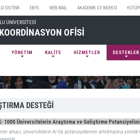
Gİ SİSTEMİ
EBYS
WEB MAİL
AKADEMİK CV İNDEKSİ
KÜTÜP
LU ÜNİVERSİTESİ
KOORDİNASYON OFİSİ
YÖNETİM
KALİTE
HİZMETLER
DESTEKLER
ŞTIRMA DESTEĞİ
 1000 Üniversitelerin Araştırma ve Geliştirme Potansiyelini
mın amacı, üniversitelerin Ar-Ge potansiyellerinin artırılmasına yönelik 
nmesidir.