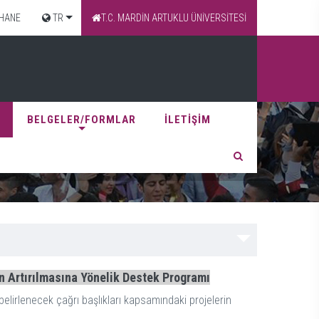
HANE
TR
T.C. MARDİN ARTUKLU ÜNİVERSİTESİ
BELGELER/FORMLAR
İLETİŞİM
/
ARAŞTIRMA DESTEĞİ
n Artırılmasına Yönelik Destek Programı
belirlenecek çağrı başlıkları kapsamındaki projelerin