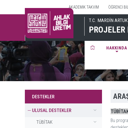
AKADEMİK TAKVİM
ÖĞRENCİ BİL
T.C. MARDİN ARTUK
PROJELER 
HAKKINDA
ARA
DESTEKLER
ULUSAL DESTEKLER
TÜBİTAK-
Bu progra
TÜBİTAK
destekle