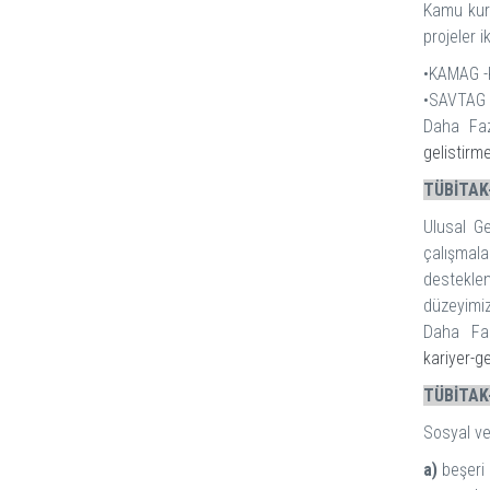
Kamu kuru
projeler 
•KAMAG -
•SAVTAG -
Daha Faz
gelistirme
TÜBİTAK-
Ulusal Ge
çalışmala
desteklen
düzeyimiz
Daha Faz
kariyer-g
TÜBİTAK-
Sosyal ve
a)
beşeri b