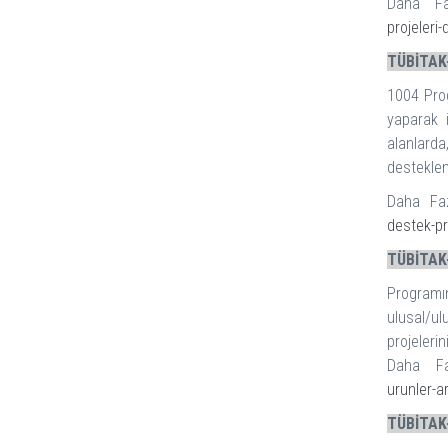
Daha Fa
projeleri
TÜBİTAK
1004 Prog
yaparak 
alanlarda
desteklem
Daha Faz
destek-p
TÜBİTAK-
Programı
ulusal/u
projeleri
Daha Fa
urunler-a
TÜBİTAK-