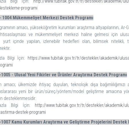
zla Bilgi İçin:
http://www.tubitak.gov.tr/tr/destekler/akademik/ulus
-destekleme-programi
- 1004 Mükemmeliyet Merkezi Destek Programı
ramının amacı, yükseköğretim kurumları araştırma altyapılarının, Ar-Ge/
ihtisaslaşması ve mükemmeliyet merkezi haline gelmesi için ulusal
, yurt içinde yapılan, izlenebilir hedefleri olan, bilimsek nitelikli
ektir.
la Bilgi İçin
:
https://www.tubitak.gov.tr/tr/destekler/akademik/ulus
rogrami
1005 - Ulusal Yeni Fikirler ve Ürünler Araştırma Destek Programı
n amacı; ülkemizde ihtiyaç duyulan, teknolojik dışa bağımlılığımız
luslararası yeni bir ürün/süreç/yöntem/model geliştirme amacına yö
nin desteklenmesidir.
zla Bilgi İçin:
http://www.tubitak.gov.tr/tr/destekler/akademik/ulus
rastirma-destek-programi
1007 Kamu Kurumları Araştırma ve Geliştirme Projelerini Destek