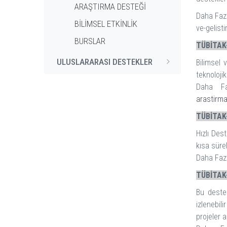
ARAŞTIRMA DESTEĞİ
Daha Fazl
BİLİMSEL ETKİNLİK
ve-gelist
BURSLAR
TÜBİTAK-
ULUSLARARASI DESTEKLER
Bilimsel 
teknoloji
Daha Fa
arastirma
TÜBİTAK-
Hızlı Des
kısa süre
Daha Fazla
TÜBİTAK-
Bu destek
izlenebili
projeler 