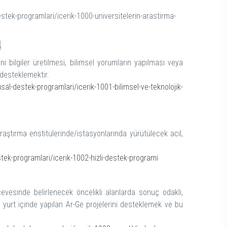
estek-programlari/icerik-1000-universitelerin-arastirma-
.
i bilgiler üretilmesi, bilimsel yorumların yapılması veya
 desteklemektir.
sal-destek-programlari/icerik-1001-bilimsel-ve-teknolojik-
raştırma enstitülerinde/istasyonlarında yürütülecek acil,
tek-programlari/icerik-1002-hizli-destek-programi
çevesinde belirlenecek öncelikli alanlarda sonuç odaklı,
n ve yurt içinde yapılan Ar-Ge projelerini desteklemek ve bu