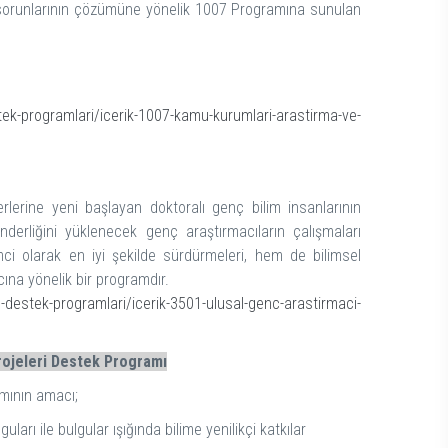
da sorunlarının çözümüne yönelik 1007 Programına sunulan
tek-programlari/icerik-1007-kamu-kurumlari-arastirma-ve-
rlerine yeni başlayan doktoralı genç bilim insanlarının
nderliğini yüklenecek genç araştırmacıların çalışmaları
mci olarak en iyi şekilde sürdürmeleri, hem de bilimsel
cına yönelik bir programdır.
l-destek-programlari/icerik-3501-ulusal-genc-arastirmaci-
rojeleri Destek Programı
amının amacı;
ları ile bulgular ışığında bilime yenilikçi katkılar