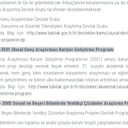
mlarının Ar-Ge ile giderilebilecek ihtiyaçlarının karşılanmasına ya 
iki Araştırma Destek Grubu tarafından desteklenmektedir.
Kamu Araştırmaları Destek Grubu
Savunma ve Güvenlik Teknolojileri Araştırma Destek Grubu
la Bilgi İçin:
http://www.tubitak.gov.tr/tr/destekler/kamu/ulusal-des
-projelerini-dp
3501 Ulusal Genç Araştırmacı Kariyer Geliştirme Programı
nç Araştırmacı Kariyer Geliştirme Programı’nın (3501) amacı; kariye
rını proje desteği vererek teşvik etmektir. 21. yüzyılın akademik ö
erek, hem genç bilim insanlarının kariyerlerini araştırmacı ve eğiti
in geliştirilmesi ve bilimin ülke kalkınmasındaki rolünün artırılması ama
la Bilgi İçin:
http://www.tubitak.gov.tr/tr/destekler/akademik/ulusa
elistirme-programi
 3005 Sosyal ve Beşeri Bilimlerde Yenilikçi Çözümler Araştırma P
 Beşeri Bilimlerde Yenilikçi Çözümler Araştırma Projeleri Destek Progr
ilimlerin veri toplama ve analiz yoluyla durum tespiti çalışmalarının bulgu