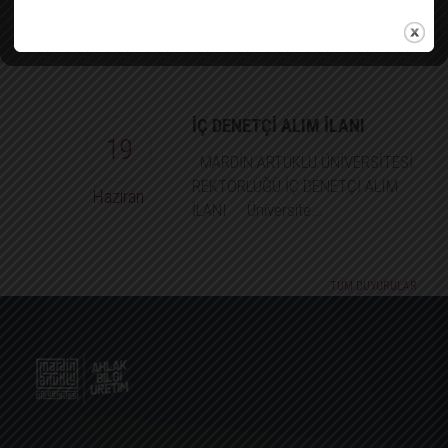
TIKLAYINIZ.
İÇ DENETÇİ ALIM İLANI
19
MARDİN ARTUKLU ÜNİVERSİTESİ
REKTÖRLÜĞÜ İÇ DENETÇİ ALIM
Haziran
İLANI Üniversite...
TÜM DUYURULAR