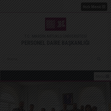
Hızlı Menü
T.C. MARDİN ARTUKLU ÜNİVERSİTESİ
PERSONEL DAİRE BAŞKANLIĞI
Menü