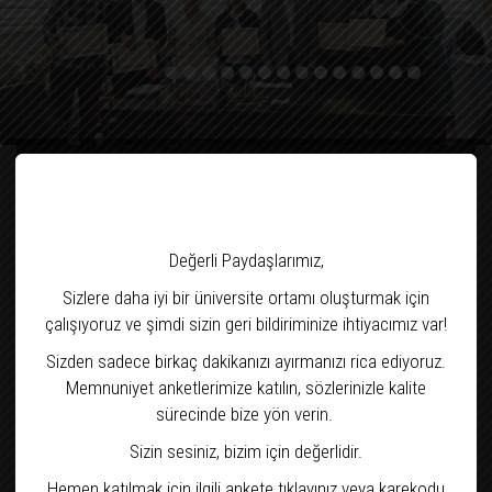
Değerli Paydaşlarımız,
ABSİS
HİZMET DEĞ.
EK DERS WEB
ANKETİ
OTOMASYONU
Sizlere daha iyi bir üniversite ortamı oluşturmak için
çalışıyoruz ve şimdi sizin geri bildiriminize ihtiyacımız var!
Sizden sadece birkaç dakikanızı ayırmanızı rica ediyoruz.
Memnuniyet anketlerimize katılın, sözlerinizle kalite
sürecinde bize yön verin.
PERSONEL BİLGİ
ÇÖZ-MER
RESMİ GAZETE
Sizin sesiniz, bizim için değerlidir.
SİSTEMİ
Hemen katılmak için ilgili ankete tıklayınız veya karekodu