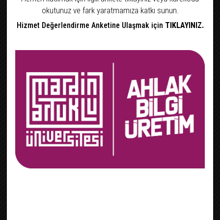
okutunuz ve fark yaratmamıza katkı sunun.
Hizmet Değerlendirme Anketine Ulaşmak için
TIKLAYINIZ.
HİZMET
GALERİMİZ
TELEFON
ENVANTERİ
REHBERİ
HİZMET İÇİ
EBYS
EĞİTİMLERİMİZ
DUYURULAR
HABERLER