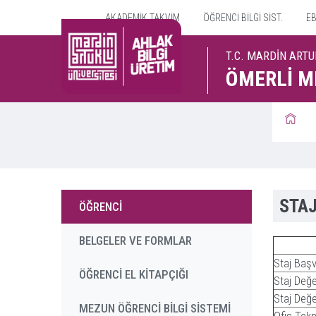
AKADEMİK TAKVİM
ÖĞRENCİ BİLGİ SİST.
EB
T.C. MARDİN ARTU
ÖMERLİ M
STAJ
ÖĞRENCİ
BELGELER VE FORMLAR
Staj Baş
ÖĞRENCİ EL KİTAPÇIĞI
Staj Değ
Staj Değe
MEZUN ÖĞRENCİ BİLGİ SİSTEMİ