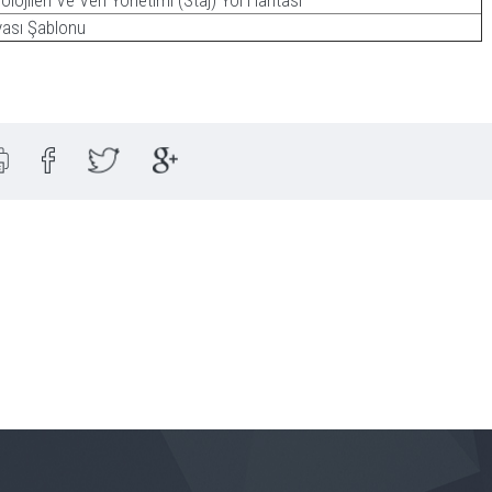
olojileri Ve Veri Yönetimi (Staj) Yol Haritası
yası Şablonu