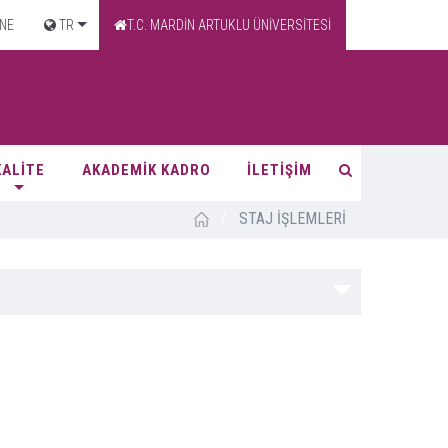
NE
TR
T.C. MARDİN ARTUKLU ÜNİVERSİTESİ
KALİTE
AKADEMİK KADRO
İLETİŞİM
/
STAJ İŞLEMLERİ