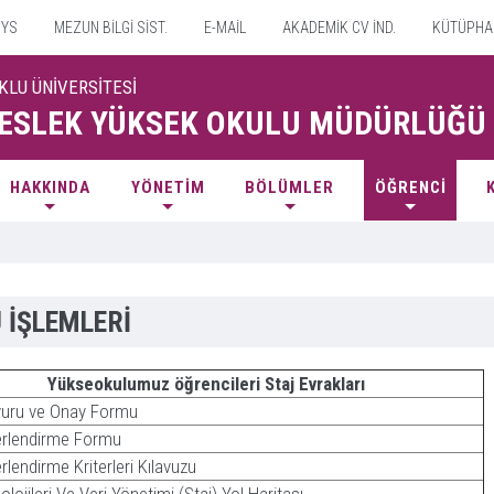
YS
MEZUN BİLGİ SİST.
E-MAİL
AKADEMİK CV İND.
KÜTÜPHA
KLU ÜNİVERSİTESİ
ESLEK YÜKSEK OKULU MÜDÜRLÜĞÜ
HAKKINDA
YÖNETİM
BÖLÜMLER
ÖĞRENCİ
 İŞLEMLERİ
Yükseokulumuz öğrencileri Staj Evrakları
vuru ve Onay Formu
erlendirme Formu
rlendirme Kriterleri Kılavuzu