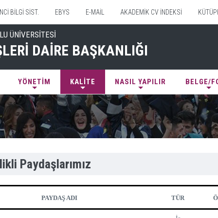
Cİ BİLGİ SİST.
EBYS
E-MAİL
AKADEMİK CV İNDEKSİ
KÜTÜP
LU ÜNİVERSİTESİ
ŞLERİ DAİRE BAŞKANLIĞI
YÖNETİM
KALİTE
NASIL YAPILIR
BELGE/
ikli Paydaşlarımız
PAYDAŞ ADI
TÜR
Ö