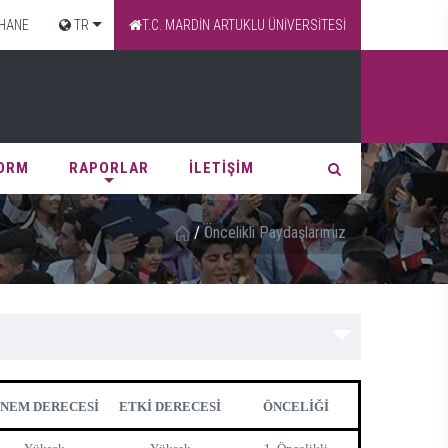
HANE
TR
T.C. MARDİN ARTUKLU ÜNİVERSİTESİ
FORM
RAPORLAR
İLETİŞİM
/
Öncelikli Paydaşlarımız
NEM DERECESİ
ETKİ DERECESİ
ÖNCELİĞİ