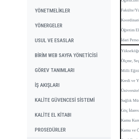
Öğrenciler
YÖNETMELİKLER
Fakülte/Y
Koordinatö
YÖNERGELER
Öğretim E
USUL VE ESASLAR
İdari Pers
Yükseköğr
BİRİM WEB SAYFA YÖNETİCİSİ
Ölçme, Se
GÖREV TANIMLARI
Milli Eği
Kredi ve 
İŞ AKIŞLARI
Üniversite
KALİTE GÜVENCESİ SİSTEMİ
Sağlık Mü
Göç İdares
KALİTE EL KİTABI
Kamu Kuru
PROSEDÜRLER
Kamu ve Ö