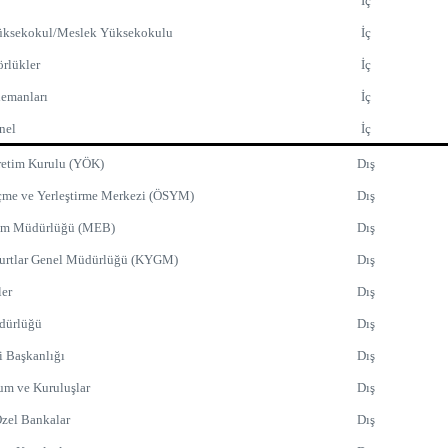
İç
üksekokul/Meslek Yüksekokulu
İç
rlükler
İç
lemanları
İç
onel
İç
etim Kurulu (YÖK)
Dış
çme ve Yerleştirme Merkezi (ÖSYM)
Dış
tim Müdürlüğü (MEB)
Dış
Yurtlar Genel Müdürlüğü (KYGM)
Dış
ler
Dış
dürlüğü
Dış
i Başkanlığı
Dış
m ve Kuruluşlar
Dış
zel Bankalar
Dış