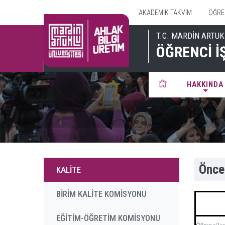
AKADEMİK TAKVİM
ÖĞREN
T.C. MARDİN ARTUK
ÖĞRENCİ İ
HAKKINDA
Öncel
KALİTE
BİRİM KALİTE KOMİSYONU
EĞİTİM-ÖĞRETİM KOMİSYONU