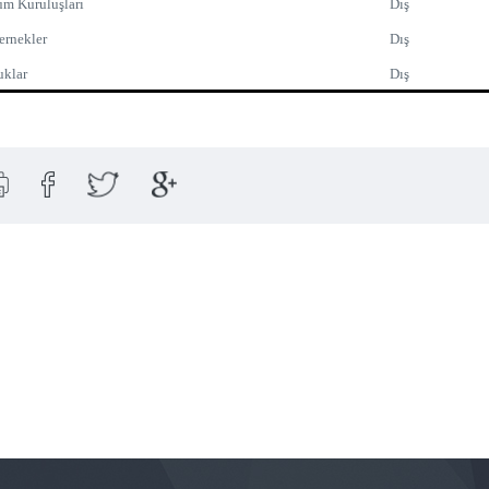
um Kuruluşları
Dış
ernekler
Dış
uklar
Dış