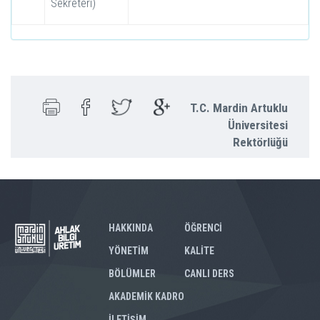
Sekreteri)
T.C. Mardin Artuklu
Üniversitesi
Rektörlüğü
HAKKINDA
ÖĞRENCİ
YÖNETİM
KALİTE
BÖLÜMLER
CANLI DERS
AKADEMİK KADRO
İLETİŞİM