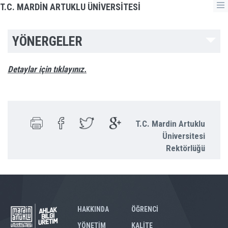
T.C. MARDİN ARTUKLU ÜNİVERSİTESİ
YÖNERGELER
Detaylar için tıklayınız.
T.C. Mardin Artuklu
Üniversitesi
Rektörlüğü
HAKKINDA
ÖĞRENCİ
YÖNETİM
KALİTE