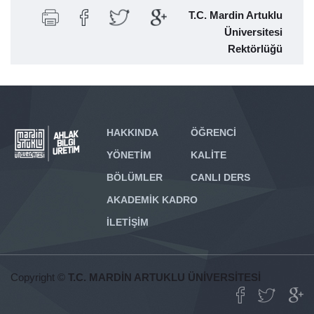
T.C. Mardin Artuklu
Üniversitesi
Rektörlüğü
HAKKINDA
ÖĞRENCİ
YÖNETİM
KALİTE
BÖLÜMLER
CANLI DERS
AKADEMİK KADRO
İLETİŞİM
Copyright ©
T.C. MARDİN ARTUKLU ÜNİVERSİTESİ