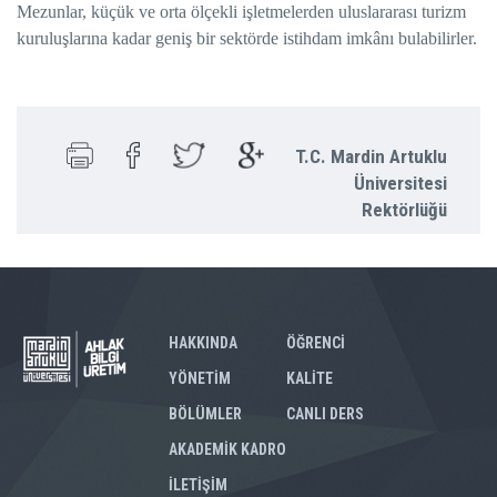
Mezunlar, küçük ve orta ölçekli işletmelerden uluslararası turizm
kuruluşlarına kadar geniş bir sektörde istihdam imkânı bulabilirler.
T.C. Mardin Artuklu
Üniversitesi
Rektörlüğü
HAKKINDA
ÖĞRENCİ
YÖNETİM
KALİTE
BÖLÜMLER
CANLI DERS
AKADEMİK KADRO
İLETİŞİM