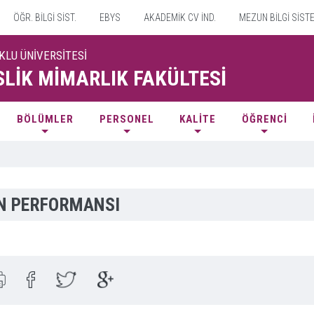
ÖĞR. BİLGİ SİST.
EBYS
AKADEMİK CV İND.
MEZUN BİLGİ SİST
KLU ÜNİVERSİTESİ
LİK MİMARLIK FAKÜLTESİ
BÖLÜMLER
PERSONEL
KALİTE
ÖĞRENCİ
IN PERFORMANSI