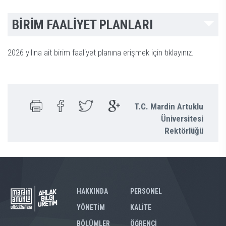
BİRİM FAALİYET PLANLARI
2026 yılına ait birim faaliyet planına erişmek için tıklayınız.
T.C. Mardin Artuklu
Üniversitesi
Rektörlüğü
HAKKINDA
PERSONEL
YÖNETİM
KALİTE
BÖLÜMLER
ÖĞRENCİ