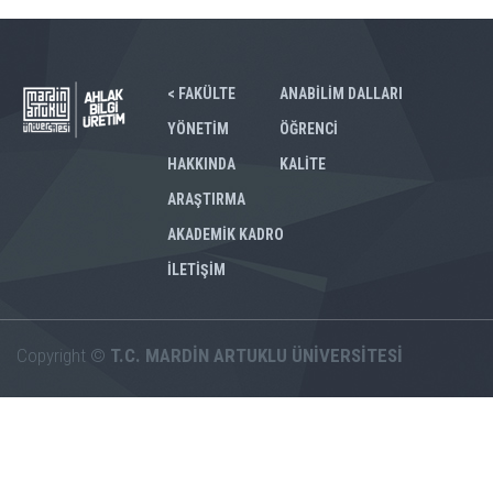
< FAKÜLTE
ANABİLİM DALLARI
YÖNETİM
ÖĞRENCİ
HAKKINDA
KALİTE
ARAŞTIRMA
AKADEMİK KADRO
İLETİŞİM
Copyright ©
T.C. MARDİN ARTUKLU ÜNİVERSİTESİ