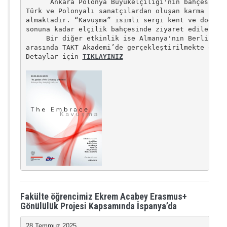
      Ankara Polonya Büyükelçiliği'nin bahçesinde 
Türk ve Polonyalı sanatçılardan oluşan karma sergi
almaktadır. “Kavuşma” isimli sergi kent ve doğa il
sonuna kadar elçilik bahçesinde ziyaret edilebilir
     Bir diğer etkinlik ise Almanya'nın Berlin ken
arasında TAKT Akademi’de gerçekleştirilmekte olan 
Detaylar için 
TIKLAYINIZ
Fakülte öğrencimiz Ekrem Acabey Erasmus+
Gönülülük Projesi Kapsamında İspanya’da