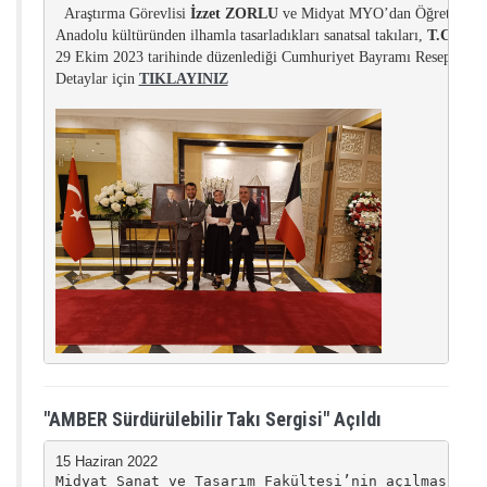
Araştırma Görevlisi 
İzzet ZORLU
 ve Midyat MYO’dan Öğretim Gör
Anadolu kültüründen ilhamla tasarladıkları sanatsal takıları, 
T.C. Dışi
29 Ekim 2023 tarihinde düzenlediği Cumhuriyet Bayramı Resepsiyonund
Detaylar için 
TIKLAYINIZ
"AMBER Sürdürülebilir Takı Sergisi" Açıldı
Midyat Sanat ve Tasarım Fakültesi’nin açılmasıyla 