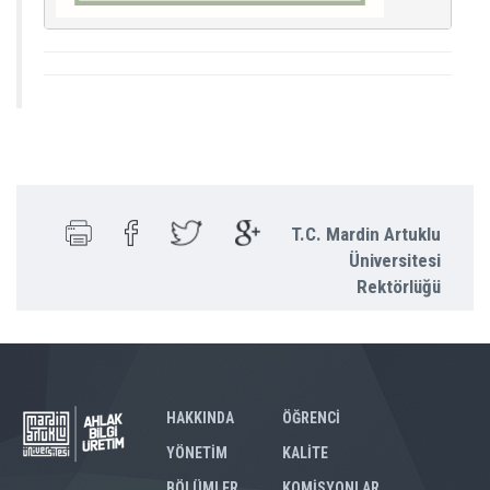
T.C. Mardin Artuklu
Üniversitesi
Rektörlüğü
HAKKINDA
ÖĞRENCİ
YÖNETİM
KALİTE
BÖLÜMLER
KOMİSYONLAR