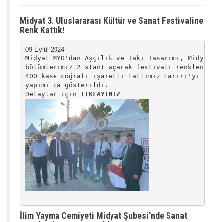
Midyat 3. Uluslararası Kültür ve Sanat Festivaline
Renk Kattık!
Midyat MYO'dan Aşçılık ve Takı Tasarımı, Midyat Sa
bölümlerimiz 2 stant açarak festivali renklendirdi
400 kase coğrafi işaretli tatlımız Hariri'yi dağıt
yapımı da gösterildi. 

Detaylar için 
TIKLAYINIZ
İlim Yayma Cemiyeti Midyat Şubesi'nde Sanat