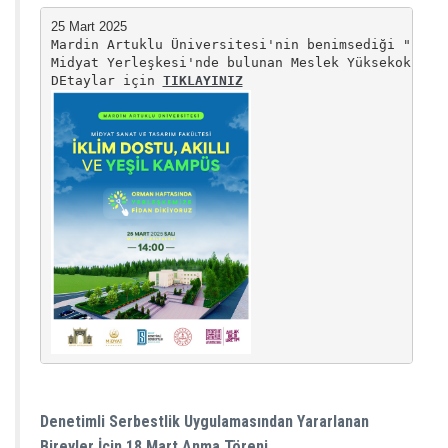
Mardin Artuklu Üniversitesi'nin benimsediği "İklim
Midyat Yerleşkesi'nde bulunan Meslek Yüksekokulu i
DEtaylar için 
TIKLAYINIZ
Denetimli Serbestlik Uygulamasından Yararlanan
Bireyler İçin 18 Mart Anma Töreni