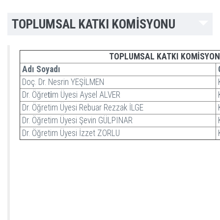
TOPLUMSAL KATKI KOMİSYONU
TOPLUMSAL KATKI KOMİSYO
Adı Soyadı
Doç. Dr. Nesrin YEŞİLMEN
K
Dr. Öğre
ti
m Üyesi Aysel ALVER
K
Dr. Öğretim Üyesi Rebuar Rezzak İLGE
K
Dr. Öğretim Üyesi Şevin GÜLPINAR
K
Dr. Öğretim Üyesi İzzet ZORLU
K