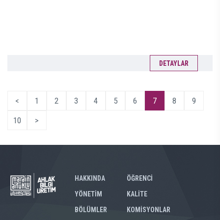
DETAYLAR
<
1
2
3
4
5
6
7
8
9
10
>
HAKKINDA
ÖĞRENCİ
YÖNETİM
KALİTE
BÖLÜMLER
KOMİSYONLAR