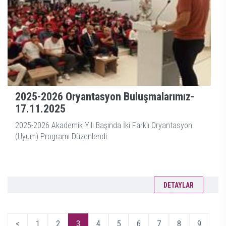
2025-2026 Oryantasyon Buluşmalarımız-
17.11.2025
2025-2026 Akademik Yılı Başında İki Farklı Oryantasyon
(Uyum) Programı Düzenlendi.
DETAYLAR
<
1
2
3
4
5
6
7
8
9