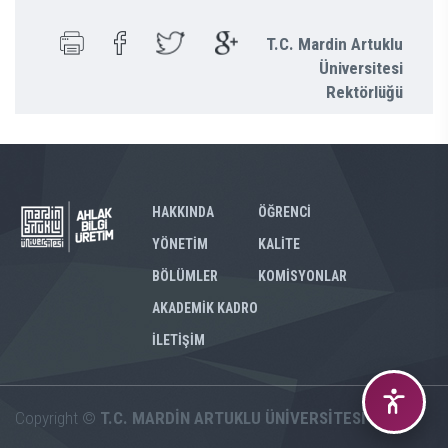
T.C. Mardin Artuklu
Üniversitesi
Rektörlüğü
HAKKINDA
ÖĞRENCİ
YÖNETİM
KALİTE
BÖLÜMLER
KOMİSYONLAR
AKADEMİK KADRO
İLETİŞİM
Copyright ©
T.C. MARDİN ARTUKLU ÜNİVERSİTESİ