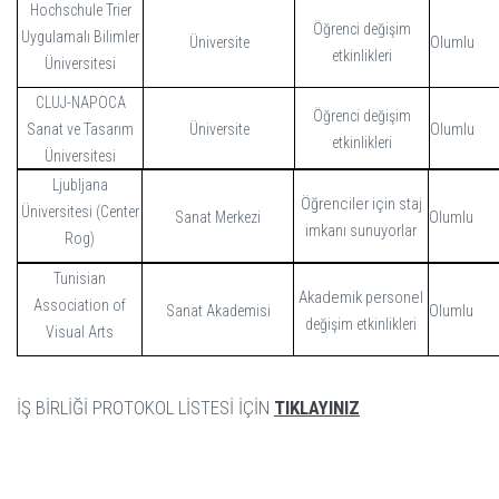
Hochschule Trier
Öğrenci değişim
Uygulamalı Bilimler
Olumlu
Üniversite
etkinlikleri
Üniversitesi
CLUJ-NAPOCA
Öğrenci değişim
Olumlu
Sanat ve Tasarım
Üniversite
etkinlikleri
Üniversitesi
Ljubljana
Öğrenciler için staj
Üniversitesi (Center
Olumlu
Sanat Merkezi
imkanı sunuyorlar
Rog)
Tunisian
Akademik personel
Association of
Olumlu
Sanat Akademisi
değişim etkinlikleri
Visual Arts
İŞ BİRLİĞİ PROTOKOL LİSTESİ İÇİN
TIKLAYINIZ