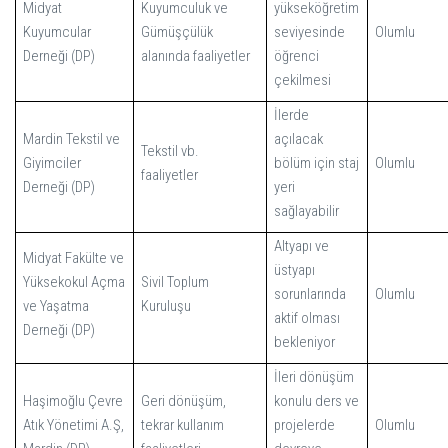
Midyat
Kuyumculuk ve
yükseköğretim
Kuyumcular
Gümüşçülük
seviyesinde
Olumlu
Derneği
(DP)
alanında faaliyetler
öğrenci
çekilmesi
İlerde
Mardin Tekstil ve
açılacak
Tekstil vb.
Giyimciler
bölüm için staj
Olumlu
faaliyetler
Derneği
(DP)
yeri
sağlayabilir
Altyapı ve
Midyat Fakülte ve
üstyapı
Yüksekokul Açma
Sivil Toplum
sorunlarında
Olumlu
ve Yaşatma
Kuruluşu
aktif olması
Derneği
(DP)
bekleniyor
İleri dönüşüm
Haşimoğlu Çevre
Geri dönüşüm,
konulu ders ve
Atık Yönetimi A.Ş,
tekrar kullanım
projelerde
Olumlu