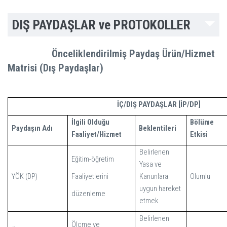
DIŞ PAYDAŞLAR ve PROTOKOLLER
Önceliklendirilmiş Paydaş Ürün/Hizmet
Matrisi (Dış Paydaşlar)
İÇ/DIŞ PAYDAŞLAR [İP/DP]
İlgili Olduğu
Bölüme
Paydaşın Adı
Beklentileri
Faaliyet/Hizmet
Etkisi
Belirlenen
Eğitim-öğretim
Yasa ve
YÖK (DP)
Faaliyetlerini
Kanunlara
Olumlu
uygun hareket
düzenleme
etmek
Belirlenen
Ölçme ve