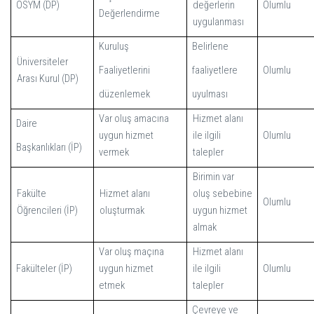
ÖSYM
(DP)
değerlerin
Olumlu
Değerlendirme
uygulanması
Kuruluş
Belirlene
Üniversiteler
Faaliyetlerini
faaliyetlere
Olumlu
Arası Kurul
(DP)
düzenlemek
uyulması
Var oluş amacına
Hizmet alanı
Daire
uygun hizmet
ile ilgili
Olumlu
Başkanlıkları (İP)
vermek
talepler
Birimin var
Fakülte
Hizmet alanı
oluş sebebine
Olumlu
Öğrencileri
(İP)
oluşturmak
uygun hizmet
almak
Var oluş maçına
Hizmet alanı
Fakülteler
(İP)
uygun hizmet
ile ilgili
Olumlu
etmek
talepler
Çevreye ve