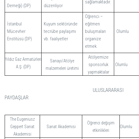
sağlamaktadır.
Derneği)
(DP)
düzenliyor
Öğrenci –
İstanbul
Kuyum sektöründe
eğitmen
Mücevher
tecrübe paylaşımı
buluşmaları
Olumlu
Enstitüsü
(DP)
vb. faaliyetler
organize
etmek.
Atölyemize
Yıldız Gaz Armatürleri
Sanayi/Atölye
sponsorluk
Olumlu
(DP)
A.Ş.
malzemeleri üretimi
yapmaktalar
ULUSLARARASI
PAYDAŞLAR
The Eugeniusz
Öğrenci değişim
Olumlu
Geppert Sanat
Sanat Akademisi
etkinlikleri
Akademisi