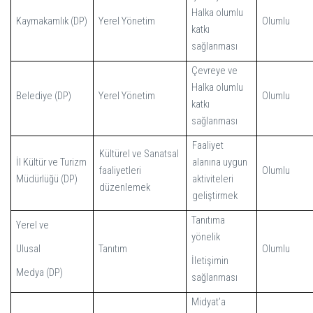
Halka olumlu
Kaymakamlık
(DP)
Yerel Yönetim
Olumlu
katkı
sağlanması
Çevreye ve
Halka olumlu
Belediye
(DP)
Yerel Yönetim
Olumlu
katkı
sağlanması
Faaliyet
Kültürel ve Sanatsal
İl Kültür ve Turizm
alanına uygun
faaliyetleri
Olumlu
Müdürlüğü
(DP)
aktiviteleri
düzenlemek
geliştirmek
Tanıtıma
Yerel ve
yönelik
Ulusal
Tanıtım
Olumlu
İletişimin
Medya
(DP)
sağlanması
Midyat’a