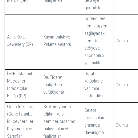
Mardin
(DP)
faaliyetleri
devreye
girebilirler
Öğrencilere
hem staj yeri
sağlayacak
Atilla Karat
Kuyumculuk ve
hem de
Olumlu
Jewellery
(DP)
Pırlanta sektörü
atölyeye
sponsorluk
yapmakta
İMİB (İstanbul
Dijital
Dış Ticaret
Mücevher
kütüphane
faaliyetleri
Olumlu
İhracatçıları
yapımını
yürütüyorlar.
Birliği)
(DP)
üstlendiler
Genç İmkusad
Sektöre yönelik
Sektör
(Genç İstanbul
eğitim, kurs,
mensupları
Mücevherciler
seminer, tasarımcı
arasında
Olumlu
Kuyumcular ve
buluşmaları vb.
dayanışma
Sarraflar
faaliyetler