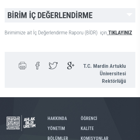
BİRİM İÇ DEĞERLENDİRME
Birimimize ait İç Değerlendirme Raporu (BİDR) için
TIKLAYINIZ
T.C. Mardin Artuklu
Üniversitesi
Rektörlüğü
HAKKINDA
ÖĞRENCİ
YÖNETİM
KALİTE
BÖLÜMLER
KOMİSYONLAR