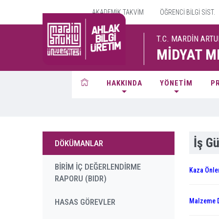
AKADEMİK TAKVİM
ÖĞRENCİ BİLGİ SİST.
T.C. MARDİN ARTU
MİDYAT M
HAKKINDA
YÖNETİM
P
İş Gü
DÖKÜMANLAR
BİRİM İÇ DEĞERLENDİRME
Kaza Önle
RAPORU (BIDR)
HASAS GÖREVLER
Malzeme D