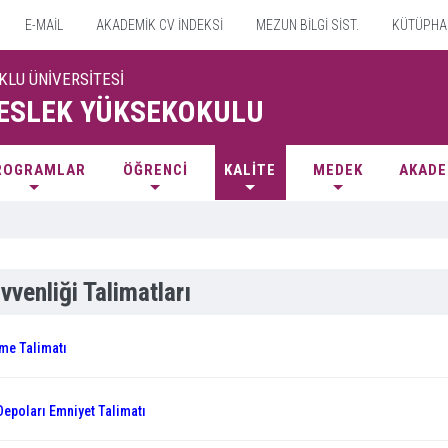
E-MAİL
AKADEMİK CV İNDEKSİ
MEZUN BİLGİ SİST.
KÜTÜPHA
KLU ÜNİVERSİTESİ
ESLEK YÜKSEKOKULU
ROGRAMLAR
ÖĞRENCİ
KALİTE
MEDEK
AKADE
vvenliği Talimatları
me Talimatı
epoları Emniyet Talimatı