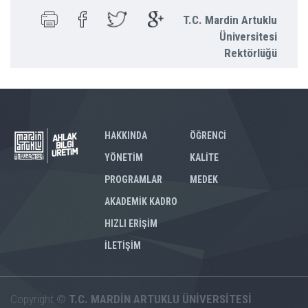
T.C. Mardin Artuklu
Üniversitesi
Rektörlüğü
HAKKINDA
ÖĞRENCİ
YÖNETİM
KALİTE
PROGRAMLAR
MEDEK
AKADEMİK KADRO
HIZLI ERİŞİM
İLETİŞİM
Copyright ©
T.C. MARDİN ARTUKLU ÜNİVERSİTESİ