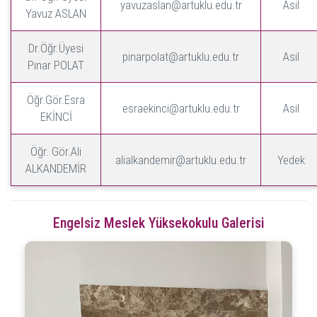
yavuzaslan@artuklu.edu.tr
Asil
Yavuz ASLAN
Dr.Öğr.Üyesi
pinarpolat@artuklu.edu.tr
Asil
Pınar POLAT
Öğr.Gör.Esra
esraekinci@artuklu.edu.tr
Asil
EKİNCİ
Öğr. Gör.Ali
alialkandemir@artuklu.edu.tr
Yedek
ALKANDEMİR
Engelsiz Meslek Yüksekokulu Galerisi