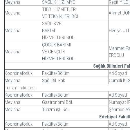
Mevlana
SAĞLIK HİZ. MYO
Reşit YILD
TIBBİ HİZMETLER
Mevlana
Ahmet DÖ
VE TEKNİKLERİ BÖL.
SAĞLIKVE
Mevlana
BAKIM
Hediye UTL
HİZMETLERİ BÖL.
ÇOCUK BAKIMI
Mehmet Fa
Mevlana
VE GENÇLİK
ERDOLU
HİZMETLERİ BÖL.
Sağlık Bilimleri Fa
Koordinatörlük
Fakülte/Bölüm
Ad-Soyad
Mevlana
Sağ. Bil. Fak
Cumali KE
Turizm Fakültesi
Koordinatörlük
Fakülte/Bölüm
Ad-Soyad
Mevlana
Gastronomi Böl.
Nurhayat 
Mevlana
Turizm işl. Böl.
Şehmus A
Edebiyat Fakül
Koordinatörlük
Fakülte/Bölüm
Ad-Soyad