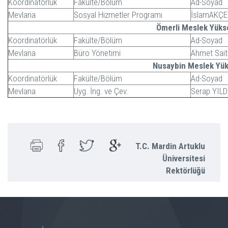
Koordinatörlük
Fakülte/Bölüm
Ad-Soyad
Mevlana
Sosyal Hizmetler Programı
İslamAKÇE
Ömerli Meslek Yüks
Koordinatörlük
Fakülte/Bölüm
Ad-Soyad
Mevlana
Büro Yönetimi
Ahmet Sai
Nusaybin Meslek Yü
Koordinatörlük
Fakülte/Bölüm
Ad-Soyad
Mevlana
Uyg. İng. ve Çev.
Serap YILD
T.C. Mardin Artuklu
Üniversitesi
Rektörlüğü