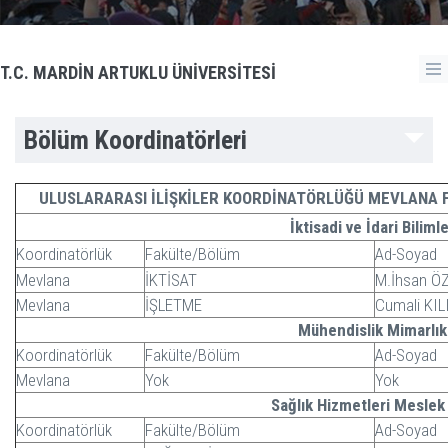
T.C. MARDİN ARTUKLU ÜNİVERSİTESİ
Bölüm Koordinatörleri
ULUSLARARASI İLİŞKİLER KOORDİNATÖRLÜĞÜ MEVLANA F
İktisadi ve İdari Biliml
Koordinatörlük
Fakülte/Bölüm
Ad-Soyad
Mevlana
İKTİSAT
M.İhsan Ö
Mevlana
İŞLETME
Cumali KIL
Mühendislik Mimarlık
Koordinatörlük
Fakülte/Bölüm
Ad-Soyad
Mevlana
Yok
Yok
Sağlık Hizmetleri Mesle
Koordinatörlük
Fakülte/Bölüm
Ad-Soyad