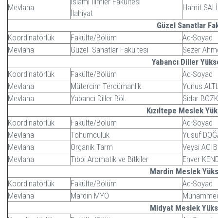
İslami İlimler Fakültesi
Mevlana
Hamit SAL
İlahiyat
Güzel Sanatlar Fak
Koordinatörlük
Fakülte/Bölüm
Ad-Soyad
Mevlana
Güzel Sanatlar Fakültesi
Sezer Ahm
Yabancı Diller Yük
Koordinatörlük
Fakülte/Bölüm
Ad-Soyad
Mevlana
Mütercim Tercümanlık
Yunus ALTL
Mevlana
Yabancı Diller Böl.
Sidar BOZ
Kızıltepe Meslek Yü
Koordinatörlük
Fakülte/Bölüm
Ad-Soyad
Mevlana
Tohumculuk
Yusuf DO
Mevlana
Organik Tarm
Veysi ACI
Mevlana
Tıbbi Aromatik ve Bitkiler
Enver KEN
Mardin Meslek Yük
Koordinatörlük
Fakülte/Bölüm
Ad-Soyad
Mevlana
Mardin MYO
Muhammed
Midyat Meslek Yük