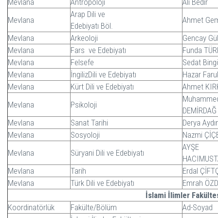
Mevlana
Antropoloji
Ali Bedir
Arap Dili ve
Mevlana
Ahmet Gem
Edebiyatı Böl.
Mevlana
Arkeoloji
Gencay Gül
Mevlana
Fars ve Edebiyatı
Funda TÜR
Mevlana
Felsefe
Sedat Bing
Mevlana
İngilizDili ve Edebiyatı
Hazar Faru
Mevlana
Kürt Dili ve Edebiyatı
Ahmet KI
Muhammed
Mevlana
Psikoloji
DEMİRDAĞ
Mevlana
Sanat Tarihi
Derya Aydı
Mevlana
Sosyoloji
Nazmi ÇİÇ
AYŞE
Mevlana
Süryani Dili ve Edebiyatı
HACIMUST
Mevlana
Tarih
Erdal ÇİFT
Mevlana
Türk Dili ve Edebiyatı
Emrah ÖZ
İslami İlimler Fakülte
Koordinatörlük
Fakülte/Bölüm
Ad-Soyad