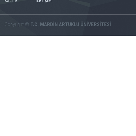
KALİTE
İLETİŞİM
Copyright ©
T.C. MARDİN ARTUKLU ÜNİVERSİTESİ