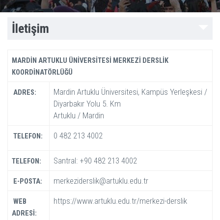
İletişim
MARDİN ARTUKLU ÜNİVERSİTESİ MERKEZİ DERSLİK
KOORDİNATÖRLÜĞÜ
Mardin Artuklu Üniversitesi, Kampüs Yerleşkesi /
ADRES:
Diyarbakır Yolu 5. Km
Artuklu / Mardin
0 482 213 4002
TELEFON:
Santral: +90 482 213 4002
TELEFON:
merkeziderslik@artuklu.edu.tr
E-POSTA:
https://www.artuklu.edu.tr/merkezi-derslik
WEB
ADRESİ: