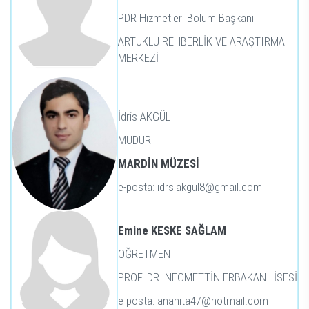
PDR Hizmetleri Bölüm Başkanı
ARTUKLU REHBERLİK VE ARAŞTIRMA
MERKEZİ
İdris AKGÜL
MÜDÜR
MARDİN MÜZESİ
e-posta: idrsiakgul8@gmail.com
Emine KESKE SAĞLAM
ÖĞRETMEN
PROF. DR. NECMETTİN ERBAKAN LİSESİ
e-posta: anahita47@hotmail.com