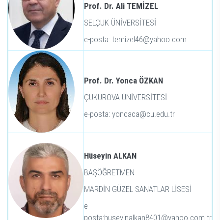
Prof. Dr. Ali TEMİZEL
SELÇUK ÜNİVERSİTESİ
e-posta: temizel46@yahoo.com
Prof. Dr. Yonca ÖZKAN
ÇUKUROVA ÜNİVERSİTESİ
e-posta: yoncaca@cu.edu.tr
Hüseyin ALKAN
BAŞÖĞRETMEN
MARDİN GÜZEL SANATLAR LİSESİ
e-
posta:huseyinalkan8401@yahoo.com.tr