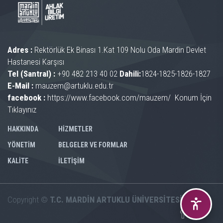
Adres :
Rektörlük Ek Binası 1.Kat 109 Nolu Oda Mardin Devlet
Hastanesi Karşısı
Tel (Santral) :
+90 482 213 40 02
Dahili:
1824-1825-1826-1827
E-Mail :
mauzem@artuklu.edu.tr
facebook :
https://www.facebook.com/mauzem/
Konum İçin
Tıklayınız
HAKKINDA
HİZMETLER
YÖNETİM
BELGELER VE FORMLAR
KALİTE
İLETİŞİM
Copyright ©
T.C. MARDİN ARTUKLU ÜNİVERSİTESİ