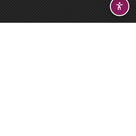
DUYURULAR &
HABERLER
Kongre
Programı
Uluslararası Göç ve