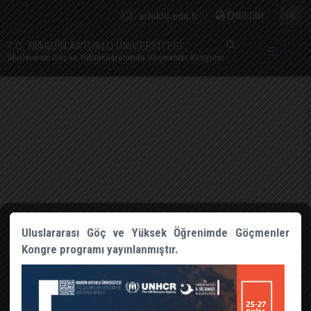
// JSON işlemleri için
artuklu.edu.tr
ENGLISH
|
TR
T.C. MARDİN ARTUKLU ÜNİVERSİTESİ
Uluslararası Göç ve Yükseköğrenimde Göçmenler Kongresi
Uluslararası Göç ve Yüksek Öğrenimde Göçmenler
Kongre programı yayınlanmıştır.