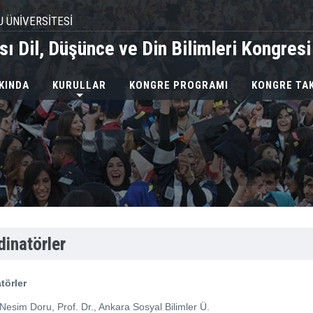
U ÜNİVERSİTESİ
ası Dil, Düşünce ve Din Bilimleri Kongresi
KINDA
KURULLAR
KONGRE PROGRAMI
KONGRE TA
dinatörler
törler
Nesim Doru, Prof. Dr., Ankara Sosyal Bilimler Ü.