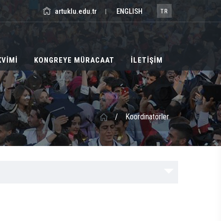
artuklu.edu.tr
ENGLISH
|
TR
KVİMİ
KONGREYE MÜRACAAT
İLETİŞİM
/
Koordinatörler