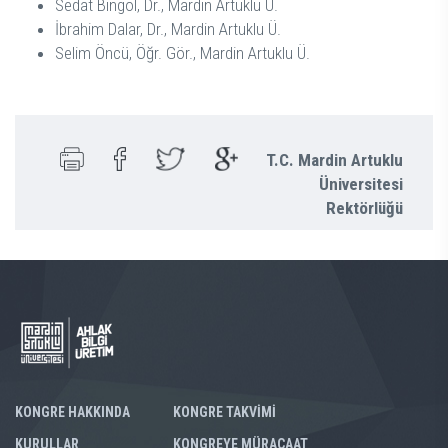
Sedat Bingöl, Dr., Mardin Artuklu Ü.
İbrahim Dalar, Dr., Mardin Artuklu Ü.
Selim Öncü, Öğr. Gör., Mardin Artuklu Ü.
T.C. Mardin Artuklu
Üniversitesi
Rektörlüğü
KONGRE HAKKINDA
KONGRE TAKVİMİ
KURULLAR
KONGREYE MÜRACAAT