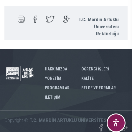
T.C. Mardin Artuklu
Üniversitesi
Rektörlüğü
HAKKIMIZDA
ÖĞRENCİ İŞLERİ
YÖNETİM
KALİTE
PROGRAMLAR
BELGE VE FORMLAR
İLETİŞİM
Copyright ©
T.C. MARDİN ARTUKLU ÜNİVERSİTESİ