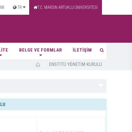
EMİ
TR
T.C. MARDİN ARTUKLU ÜNİVERSİTESİ
LİTE
BELGE VE FORMLAR
İLETİŞİM
/
ENSTİTÜ YÖNETİM KURULU
ULU