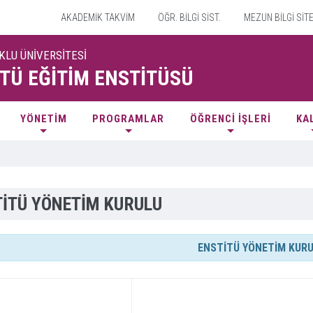
AKADEMİK TAKVİM
ÖĞR. BİLGİ SİST.
MEZUN BİLGİ SİT
KLU ÜNİVERSİTESİ
TÜ EĞİTİM ENSTİTÜSÜ
YÖNETİM
PROGRAMLAR
ÖĞRENCİ İŞLERİ
KA
İTÜ YÖNETİM KURULU
ENSTİTÜ YÖNETİM KUR