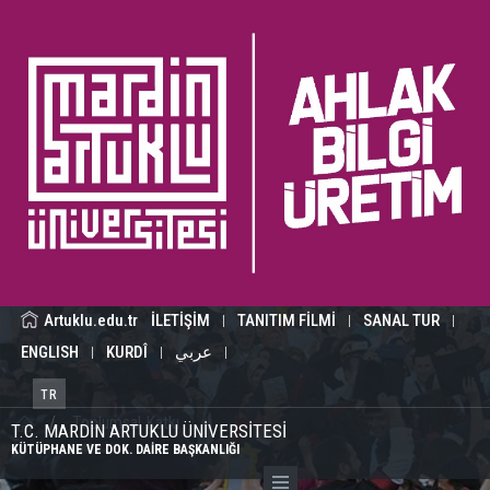
Artuklu.edu.tr
İLETİŞİM
TANITIM FİLMİ
SANAL TUR
|
|
|
ENGLISH
KURDÎ
عربي
|
|
|
TR
/
Toplumsal Katkı
T.C. MARDİN ARTUKLU ÜNİVERSİTESİ
KÜTÜPHANE VE DOK. DAİRE BAŞKANLIĞI