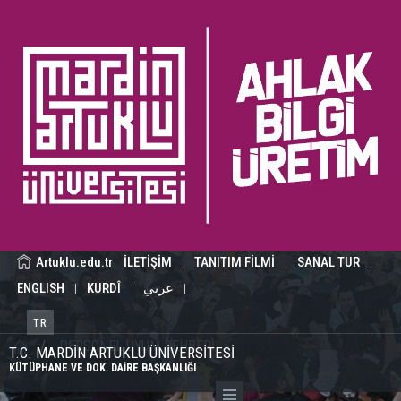
Artuklu.edu.tr
İLETİŞİM
TANITIM FİLMİ
SANAL TUR
|
|
|
ENGLISH
KURDÎ
عربي
|
|
|
TR
/
PERSONEL UYUM REHBERİ
T.C. MARDİN ARTUKLU ÜNİVERSİTESİ
KÜTÜPHANE VE DOK. DAİRE BAŞKANLIĞI