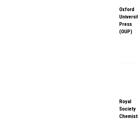
Oxford
Universi
Press
(OUP)
Royal
Society
Chemist