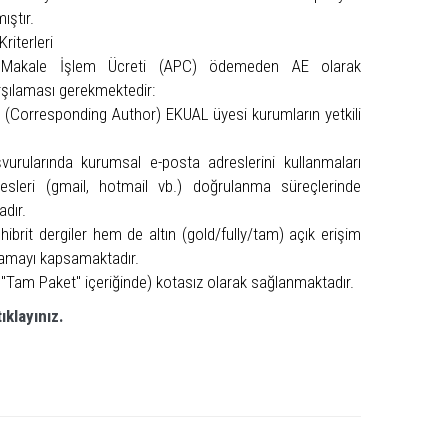
ıştır.
riterleri
ni Makale İşlem Ücreti (APC) ödemeden AE olarak
arşılaması gerekmektedir:
n (Corresponding Author) EKUAL üyesi kurumların yetkili
vurularında kurumsal e-posta adreslerini kullanmaları
dresleri (gmail, hotmail vb.) doğrulanma süreçlerinde
dır.
rit dergiler hem de altın (gold/fully/tam) açık erişim
lamayı kapsamaktadır.
"Tam Paket" içeriğinde) kotasız olarak sağlanmaktadır.
tıklayınız.