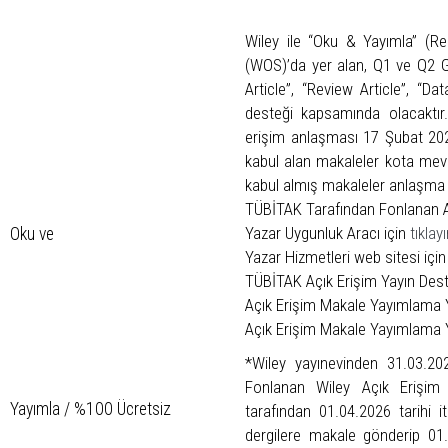
Wiley ile “Oku & Yayımla” (R
(WOS)’da yer alan, Q1 ve Q2 G
Article”, “Review Article”, “Da
desteği kapsamında olacaktır
erişim anlaşması 17 Şubat 2026
kabul alan makaleler kota mev
kabul almış makaleler anlaşma
TÜBİTAK Tarafından Fonlanan AE
Yazar Uygunluk Aracı için
tıklayı
Oku ve
Yazar Hizmetleri web sitesi içi
TÜBİTAK Açık Erişim Yayın Deste
Açık Erişim Makale Yayımlama Ya
Açık Erişim Makale Yayımlama Yaz
*Wiley yayınevinden 31.03.20
Fonlanan Wiley Açık Erişim D
Yayımla / %100 Ücretsiz
tarafından 01.04.2026 tarihi i
dergilere makale gönderip 01