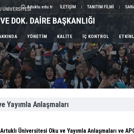
Artuklu.edu.tr
İLETİŞİM
TANITIM FİLMİ
SAN
|
|
U ÜNİVERSİTESİ
VE DOK. DAİRE BAŞKANLIĞI
AKKINDA
YÖNETİM
KALİTE
İÇ KONTROL
ETKİN
ve Yayımla Anlaşmaları
Artuklı Üniversitesi Oku ve Yayımla Anlaşmaları ve APC