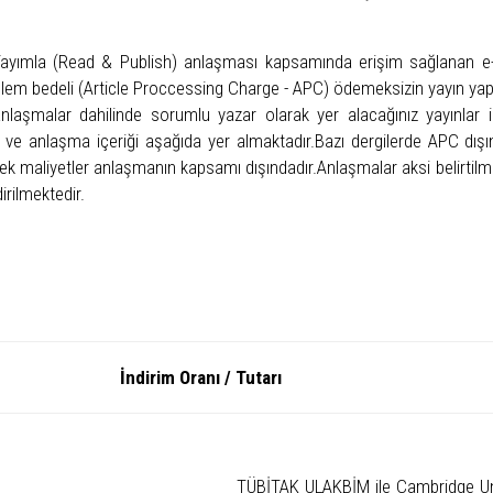
ayımla (Read & Publish) anlaşması kapsamında erişim sağlanan e-ka
lem bedeli (Article Proccessing Charge - APC) ödemeksizin yayın yapa
anlaşmalar dahilinde sorumlu yazar olarak yer alacağınız yayınlar
r ve anlaşma içeriği aşağıda yer almaktadır.Bazı dergilerde APC dışın
ek maliyetler anlaşmanın kapsamı dışındadır.Anlaşmalar aksi belirtilmed
irilmektedir.
yıncı
İndirim Oranı / 
TÜBİTAK ULAKBİM ile Cambridge Un