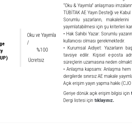
“Oku & Yayımla” anlaşması imzalanm
TÜBİTAK AE Yayın Desteği ve Kabul K
Sorumlu yazarların, makaleleri
yayımlatabilmesi için şu kriterleri k
• Hak Sahibi Yazar: Sorumlu yazarı
Oku ve Yayımla
kullanıcısı olması gerekmektedir.
/
ge
• Kurumsal Aidiyet: Yazarların baş
%100
ersity
tavsiye edilir. Kişisel e-posta a
CUP)
Ücretsiz
süreçlerin uzamasına neden olmakta
• Anlaşma kapsamı: Anlaşma hem hib
dergilerde sınırsız AE makale yayım
Açık erişim yayın yapma hakkı (CJO 
Geriye dönük açık erişim bilgisi için
Dergi listesi için
tıklayınız.