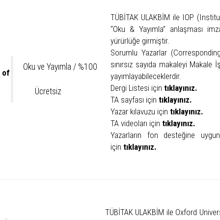
TÜBİTAK ULAKBİM ile IOP (Instit
“Oku & Yayımla” anlaşması imza
yürürlüğe girmiştir.
Sorumlu Yazarlar (Corresponding 
sınırsız sayıda makaleyi Makale 
Oku ve Yayımla / %100
 of
yayımlayabileceklerdir.
Dergi Listesi için
tıklayınız.
Ücretsiz
TA sayfası için
tıklayınız.
Yazar kılavuzu için
tıklayınız.
TA videoları için
tıklayınız.
Yazarların fon desteğine uygunl
için
tıklayınız.
TÜBİTAK ULAKBİM ile Oxford Univer