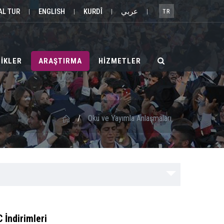
AL TUR
ENGLISH
KURDÎ
عربي
|
|
|
|
TR
LİKLER
ARAŞTIRMA
HİZMETLER
/
Oku ve Yayımla Anlaşmaları
 İndirimleri