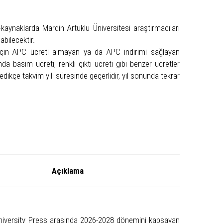
ynaklarda Mardin Artuklu Üniversitesi araştırmacıları
bilecektir.
 için APC ücreti almayan ya da APC indirimi sağlayan
da basım ücreti, renkli çıktı ücreti gibi benzer ücretler
ikçe takvim yılı süresinde geçerlidir, yıl sonunda tekrar
Tutarı
Açıklama
iversity Press arasında 2026-2028 dönemini kapsayan