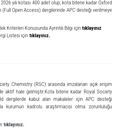
2026 yılı kotası 400 adet olup, kota bitene kadar Oxford
im (Full Open Access) dergilerinde APC desteği verilmeye
Kriterleri Konusunda Ayrıntılı Bilgi için
tıklayınız
.
gi Listesi için
tıklayınız.
iety Chemistry (RSC) arasında imzalanan açık erişim
e aktif hale gelmiştir.Kota bitene kadar Royal Society
d dergilerde kabul alan makaleler için APC desteği
nda kurumun kadrolu araştırmacısı olma zorunluluğu
in
tıklayınız.