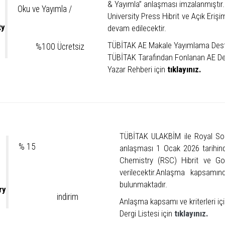
& Yayımla” anlaşması imzalanmıştır. 
Oku ve Yayımla /
University Press Hibrit ve Açık Eriş
ty
devam edilecektir.
TÜBİTAK AE Makale Yayımlama Destek 
%100 Ücretsiz
TÜBİTAK Tarafından Fonlanan AE Der
Yazar Rehberi için
tıklayınız.
TÜBİTAK ULAKBİM ile Royal Soc
% 15
anlaşması 1 Ocak 2026 tarihind
Chemistry (RSC) Hibrit ve Gol
verilecektir.Anlaşma kapsamı
bulunmaktadır.
ry
indirim
Anlaşma kapsamı ve kriterleri iç
Dergi Listesi için
tıklayınız.