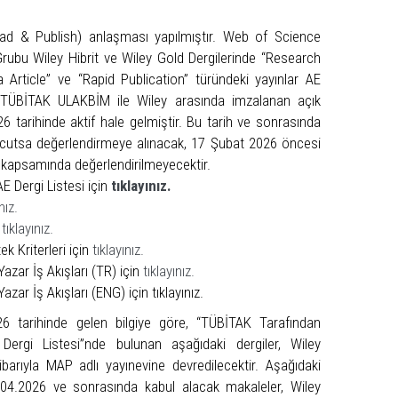
ead & Publish) anlaşması yapılmıştır. Web of Science
rubu Wiley Hibrit ve Wiley Gold Dergilerinde “Research
ta Article” ve “Rapid Publication” türündeki yayınlar AE
.TÜBİTAK ULAKBİM ile Wiley arasında imzalanan açık
 tarihinde aktif hale gelmiştir. Bu tarih ve sonrasında
cutsa değerlendirmeye alınacak, 17 Şubat 2026 öncesi
 kapsamında değerlendirilmeyecektir.
 Dergi Listesi için
tıklayınız.
nız.
n
tıklayınız.
k Kriterleri için
tıklayınız.
zar İş Akışları (TR) için
tıklayınız.
ar İş Akışları (ENG) için tıklayınız.
26 tarihinde gelen bilgiye göre, “TÜBİTAK Tarafından
ergi Listesi”nde bulunan aşağıdaki dergiler, Wiley
tibarıyla MAP adlı yayınevine devredilecektir. Aşağıdaki
.04.2026 ve sonrasında kabul alacak makaleler, Wiley