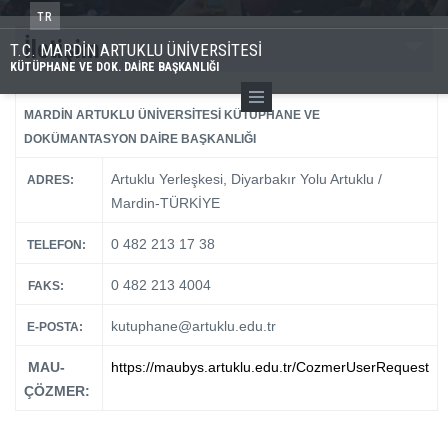
TR
İletişim
T.C. MARDİN ARTUKLU ÜNİVERSİTESİ
KÜTÜPHANE VE DOK. DAİRE BAŞKANLIĞI
MARDİN ARTUKLU ÜNİVERSİTESİ KÜTÜPHANE VE
DOKÜMANTASYON DAİRE BAŞKANLIĞI
Artuklu Yerleşkesi, Diyarbakır Yolu Artuklu /
ADRES:
Mardin-TÜRKİYE
0 482 213 17 38
TELEFON:
0 482 213 4004
FAKS:
kutuphane@artuklu.edu.tr
E-POSTA:
MAU-
https://maubys.artuklu.edu.tr/CozmerUserRequest
ÇÖZMER: