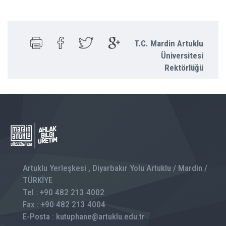
T.C. Mardin Artuklu
Üniversitesi
Rektörlüğü
Artuklu Yerleşkesi , Diyarbakır Yolu Artuklu / Mardin /
TÜRKİYE
Tel : +90 482 213 4002
Fax : +90 482 213 4004
E-Posta : kutuphane@artuklu.edu.tr