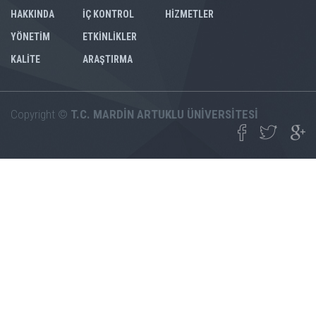
HAKKINDA
İÇ KONTROL
HİZMETLER
YÖNETİM
ETKİNLİKLER
KALİTE
ARAŞTIRMA
Copyright ©
T.C. MARDİN ARTUKLU ÜNİVERSİTESİ