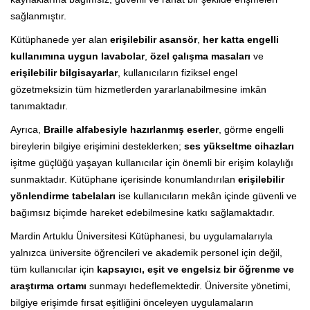
sağlanmıştır.
Kütüphanede yer alan
erişilebilir asansör
,
her katta engelli
kullanımına uygun lavabolar
,
özel çalışma masaları
ve
erişilebilir bilgisayarlar
, kullanıcıların fiziksel engel
gözetmeksizin tüm hizmetlerden yararlanabilmesine imkân
tanımaktadır.
Ayrıca,
Braille alfabesiyle hazırlanmış eserler
, görme engelli
bireylerin bilgiye erişimini desteklerken;
ses yükseltme cihazları
işitme güçlüğü yaşayan kullanıcılar için önemli bir erişim kolaylığı
sunmaktadır. Kütüphane içerisinde konumlandırılan
erişilebilir
yönlendirme tabelaları
ise kullanıcıların mekân içinde güvenli ve
bağımsız biçimde hareket edebilmesine katkı sağlamaktadır.
Mardin Artuklu Üniversitesi Kütüphanesi, bu uygulamalarıyla
yalnızca üniversite öğrencileri ve akademik personel için değil,
tüm kullanıcılar için
kapsayıcı, eşit ve engelsiz bir öğrenme ve
araştırma ortamı
sunmayı hedeflemektedir. Üniversite yönetimi,
bilgiye erişimde fırsat eşitliğini önceleyen uygulamaların