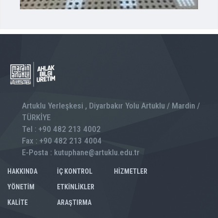
Artuklu Yerleşkesi , Diyarbakır Yolu Artuklu / Mardin /
TÜRKİYE
Tel : +90 482 213 4002
Fax : +90 482 213 4004
E-Posta : kutuphane@artuklu.edu.tr
HAKKINDA
İÇ KONTROL
HİZMETLER
YÖNETİM
ETKİNLİKLER
KALİTE
ARAŞTIRMA