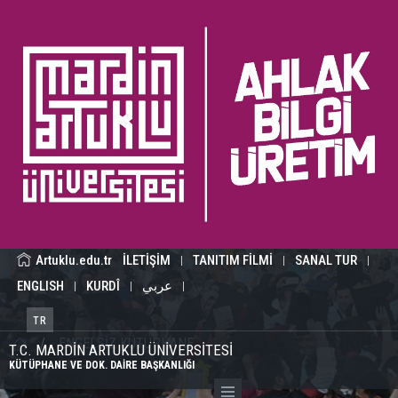
Artuklu.edu.tr
İLETİŞİM
TANITIM FİLMİ
SANAL TUR
|
|
|
ENGLISH
KURDÎ
عربي
|
|
|
TR
/
ENGELSİZ KÜTÜPHANE
T.C. MARDİN ARTUKLU ÜNİVERSİTESİ
KÜTÜPHANE VE DOK. DAİRE BAŞKANLIĞI