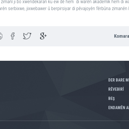
zimanî ji bo xwendekaran ku ew dê hem di warên akademîk hem di warê
ên serbixwe, jixwebawer û berpirsiyar di pêvajoyên fêrbûna zimanên biy
Komara
DER BARE M
RÊVEBİRÎ
BEŞ
ENDAMÊN A