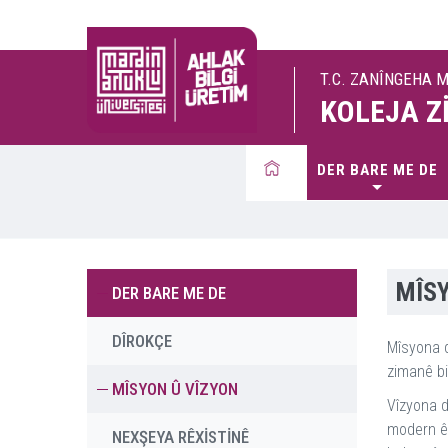
T.C. ZANÎNGEHA 
KOLEJA Z
DER BARE ME DE
MÎSY
DER BARE ME DE
DÎROKÇE
Mîsyona d
zimanê bi
MÎSYON Û VÎZYON
Vîzyona d
modern ên
NEXŞEYA RÊXİSTİNÊ