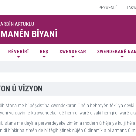
PEYWENDÎ
TAKW
MARDÎN ARTUKLU
İMANÊN BİYANÎ
RÊVEBİRÎ
BEŞ
XWENDEKAR
XWENDEKARÊ NA
ON Û VÎZYON
ibistana me bi pêşxistina xwendekaran ji hêla behreyên têkiliya devkî û
yanî ya qayîm e ku xwendekar dê hem di warê civakî hem jî di warê ak
ibistana me dayîna perwerdeyeke zimên a modern û hêja ye ku ji hêla
 di hînkirina zimên de bi têgihiştinek nûjên û dînamîk a bi armanc û