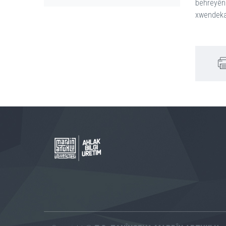
behreyên 
xwendekar