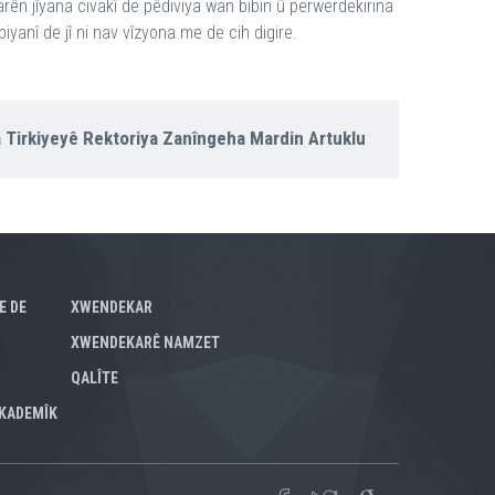
n jîyana civakî de pêdiviya wan bibin û perwerdekirina
anî de jî ni nav vîzyona me de cih digire.
 Tirkiyeyê Rektoriya Zanîngeha Mardin Artuklu
E DE
XWENDEKAR
XWENDEKARÊ NAMZET
QALÎTE
KADEMÎK