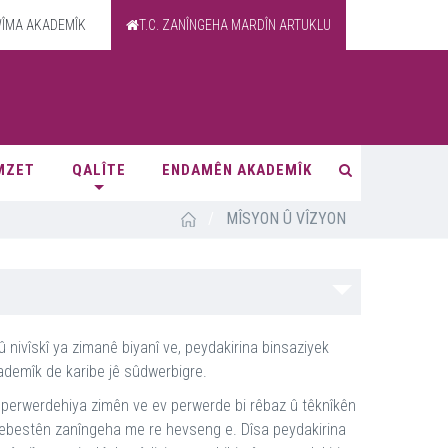
ÎMA AKADEMÎK
T.C. ZANÎNGEHA MARDÎN ARTUKLU
MZET
QALÎTE
ENDAMÊN AKADEMÎK
/
MÎSYON Û VÎZYON
 nivîskî ya zimanê biyanî ve, peydakirina binsaziyek
ademîk de karibe jê sûdwerbigre.
 perwerdehiya zimên ve ev perwerde bi rêbaz û têknîkên
 mebestên zanîngeha me re hevseng e. Dîsa peydakirina