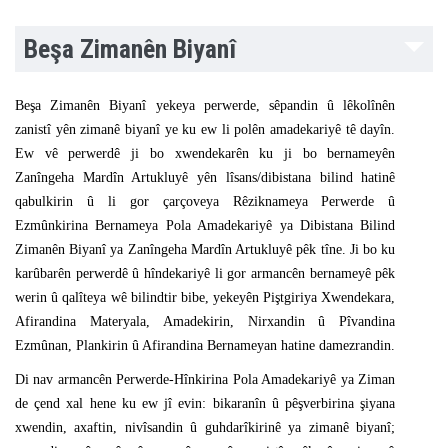
Beşa Zimanên Biyanî
Beşa Zimanên Biyanî yekeya perwerde, sêpandin û lêkolînên
zanistî yên zimanê biyanî ye ku ew li polên amadekariyê tê dayîn.
Ew vê perwerdê ji bo xwendekarên ku ji bo bernameyên
Zanîngeha Mardîn Artukluyê yên lîsans/dibistana bilind hatinê
qabulkirin û li gor çarçoveya Rêziknameya Perwerde û
Ezmûnkirina Bernameya Pola Amadekariyê ya Dibistana Bilind
Zimanên Biyanî ya Zanîngeha Mardîn Artukluyê pêk tîne. Ji bo ku
karûbarên perwerdê û hîndekariyê li gor armancên bernameyê pêk
werin û qalîteya wê bilindtir bibe, yekeyên Piştgiriya Xwendekara,
Afirandina Materyala, Amadekirin, Nirxandin û Pîvandina
Ezmûnan, Plankirin û Afirandina Bernameyan hatine damezrandin.
Di nav armancên Perwerde-Hînkirina Pola Amadekariyê ya Ziman
de çend xal hene ku ew jî evin: bikaranîn û pêşverbirina şiyana
xwendin, axaftin, nivîsandin û guhdarîkirinê ya zimanê biyanî;