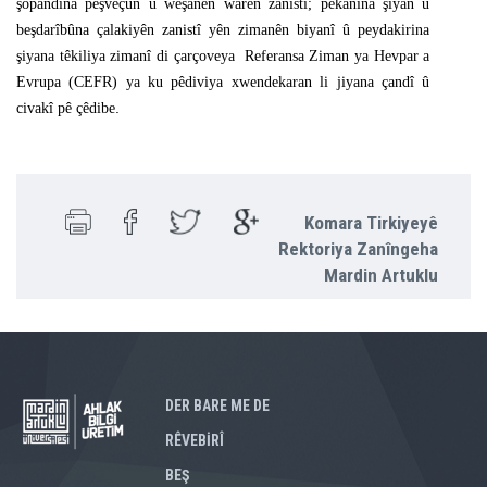
şopandina pêşveçûn û weşanên warên zanistî; pêkanîna şiyan û
beşdarîbûna çalakiyên zanistî yên zimanên biyanî û peydakirina
şiyana têkiliya zimanî di çarçoveya Referansa Ziman ya Hevpar a
Evrupa (CEFR) ya ku pêdiviya xwendekaran li jiyana çandî û
.
civakî pê çêdibe
Komara Tirkiyeyê
Rektoriya Zanîngeha
Mardin Artuklu
DER BARE ME DE
RÊVEBİRÎ
BEŞ