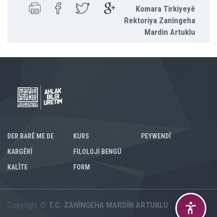
Komara Tirkiyeyê
Rektoriya Zanîngeha
Mardin Artuklu
DER BARÊ ME DE
KURS
PEYWENDÎ
KARGÊRÎ
FİLOLOJİ BENGÜ
KALÎTE
FORM
Copyright ©
T.C. ZANÎNGEHA MARDÎN ARTUKLU