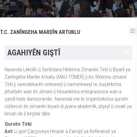
T.C. ZANÎNGEHA MARDÎN ARTUKLU
AGAHIYÊN GIŞTÎ
Navenda Lêkolîn û Serlêdana Hînkirina Zimanên Tirkî û Biyanî ya
Zanîngeha Mardin Artuklu (MAÜ-TÖMER) ji bo fêrkirina zimanê
Tirkî ji xwendekarên neteweyî û navneteweyî re, baştirkirina
jêhatîyên wan ên zimanî û hêsankirina entegrasyona wan a
çandî hate damezrandin. Navenda me bi organîzekirina qursên
cûrbecûr ên zimanên biyanî di jiyana akademîk, pîşeyî û civakî ya
kesan de jî beşdar dibe.
Qursên Tirkî
Ast:
Li gorî Çarçoveya Hevpar a Ewropî ya Referansê ya