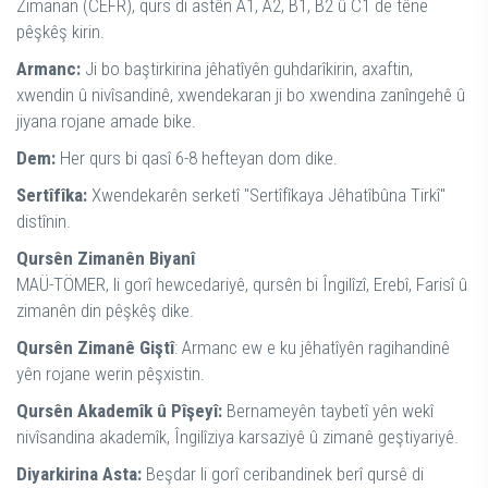
Zimanan (CEFR), qurs di astên A1, A2, B1, B2 û C1 de têne
pêşkêş kirin.
Armanc:
Ji bo baştirkirina jêhatîyên guhdarîkirin, axaftin,
xwendin û nivîsandinê, xwendekaran ji bo xwendina zanîngehê û
jiyana rojane amade bike.
Dem:
Her qurs bi qasî 6-8 hefteyan dom dike.
Sertîfîka:
Xwendekarên serketî "Sertîfîkaya Jêhatîbûna Tirkî"
distînin.
Qursên Zimanên Biyanî
MAÜ-TÖMER, li gorî hewcedariyê, qursên bi Îngilîzî, Erebî, Farisî û
zimanên din pêşkêş dike.
Qursên Zimanê Giştî
: Armanc ew e ku jêhatîyên ragihandinê
yên rojane werin pêşxistin.
Qursên Akademîk û Pîşeyî:
Bernameyên taybetî yên wekî
nivîsandina akademîk, Îngilîziya karsaziyê û zimanê geştiyariyê.
Diyarkirina Asta:
Beşdar li gorî ceribandinek berî qursê di