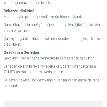
komên guncaw de têne bicihkirin.
Rêbazên Hînkirinê
Mamosteyên pispor û xwedî ezmûn têne xebitandin.
Qurs rêbazên hînkirinê yên nûjen, materyalên dîjîtal û çalakiyên
pratîkî bikar tînin.
Çalakiyên çandî û klûbên axaftinê xwendekaran teşwîq dikin ku
pratîk bikin.
Qeydkirin û Serlêdan
Qeydkirin li ser bingeha semester bi semester tê qebûlkirin.
Serlêdan dikarin bi rêya nivîsgeha karûbarên xwendekaran a
TÖMER an malpera fermî werin şandin.
Belgeyên pêwîst ji bo qeydkirinê di ragihandinên qursê de têne
ragihandin.