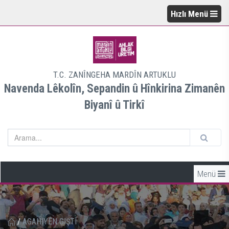
Hızlı Menü
T.C. ZANÎNGEHA MARDÎN ARTUKLU
Navenda Lêkolîn, Sepandin û Hînkirina Zimanên
Biyanî û Tirkî
Menü
/
AGAHIYÊN GIŞTÎ