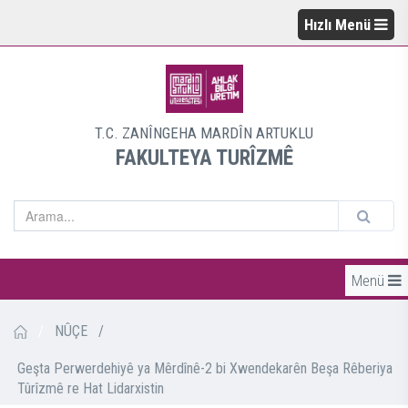
Hızlı Menü
T.C. ZANÎNGEHA MARDÎN ARTUKLU
FAKULTEYA TURÎZMÊ
Menü
/
NÛÇE
/
Geşta Perwerdehiyê ya Mêrdînê-2 bi Xwendekarên Beşa Rêberiya
Tûrîzmê re Hat Lidarxistin