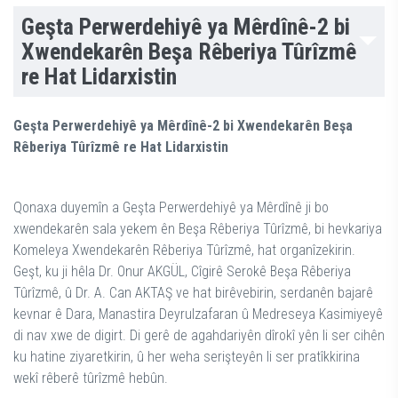
Geşta Perwerdehiyê ya Mêrdînê-2 bi
Xwendekarên Beşa Rêberiya Tûrîzmê
re Hat Lidarxistin
Geşta Perwerdehiyê ya Mêrdînê-2 bi Xwendekarên Beşa
Rêberiya Tûrîzmê re Hat Lidarxistin
Qonaxa duyemîn a Geşta Perwerdehiyê ya Mêrdînê ji bo
xwendekarên sala yekem ên Beşa Rêberiya Tûrîzmê, bi hevkariya
Komeleya Xwendekarên Rêberiya Tûrîzmê, hat organîzekirin.
Geşt, ku ji hêla Dr. Onur AKGÜL, Cîgirê Serokê Beşa Rêberiya
Tûrîzmê, û Dr. A. Can AKTAŞ ve hat birêvebirin, serdanên bajarê
kevnar ê Dara, Manastira Deyrulzafaran û Medreseya Kasimiyeyê
di nav xwe de digirt. Di gerê de agahdariyên dîrokî yên li ser cihên
ku hatine ziyaretkirin, û her weha serişteyên li ser pratîkkirina
wekî rêberê tûrîzmê hebûn.