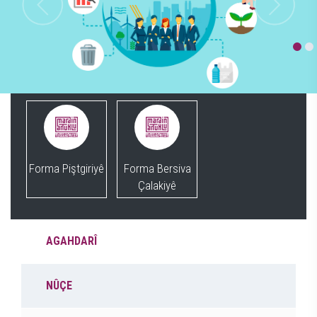
Forma Piştgiriyê
Forma Bersiva
Çalakiyê
AGAHDARÎ
NÛÇE