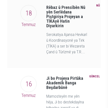
NÛ
Rêbaz û Prensîbên Nû
18
yên Serlêdana
Piştgiriya Projeyan a
TİKAyê Hatin
Temmuz
Diyarkirin
Serokatiya Ajansa Hevkarî
û Koordînasyonê ya Tirk
(TİKA) a ser bi Wezareta
Çand û Tûrîzmê ya T.R....
GÜNCEL
Ji bo Projeya Pirtûka
16
Akademîk Banga
Beşdarbûnê
Temmuz
Mamosteyên me yên
hêja, Ji bo destekdayîna
hilberîna zanistî ya di