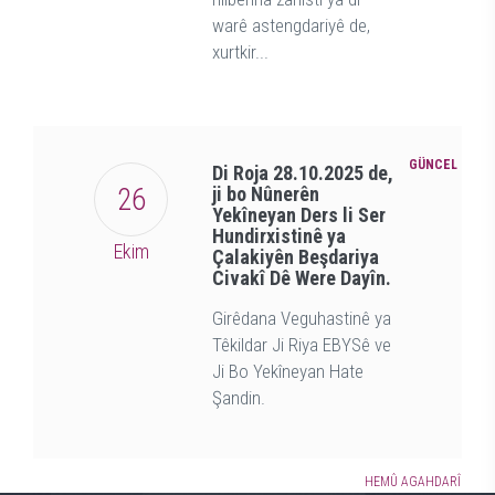
warê astengdariyê de,
xurtkir...
GÜNCEL
Di Roja 28.10.2025 de,
26
ji bo Nûnerên
Yekîneyan Ders li Ser
Hundirxistinê ya
Ekim
Çalakiyên Beşdariya
Civakî Dê Were Dayîn.
Girêdana Veguhastinê ya
Têkildar Ji Riya EBYSê ve
Ji Bo Yekîneyan Hate
Şandin.
HEMÛ AGAHDARÎ