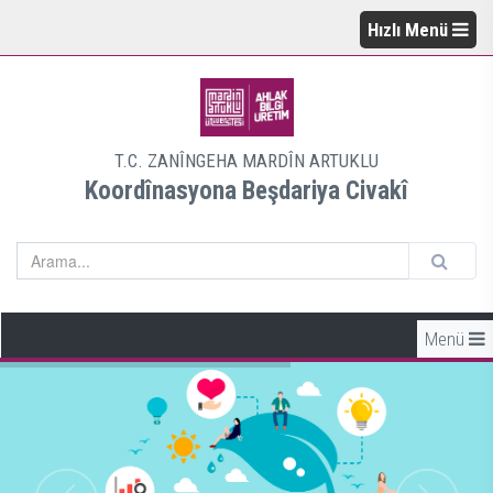
Hızlı Menü
T.C. ZANÎNGEHA MARDÎN ARTUKLU
Koordînasyona Beşdariya Civakî
Menü