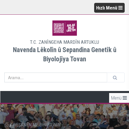
Hızlı Menü
T.C. ZANÎNGEHA MARDÎN ARTUKLU
Navenda Lêkolîn û Sepandina Genetîk û
Biyolojîya Tovan
Menü
/
WEŞANÊN ME BİNİRXÎNİN