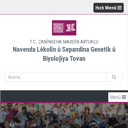
Hızlı Menü
T.C. ZANÎNGEHA MARDÎN ARTUKLU
Navenda Lêkolîn û Sepandina Genetîk û
Biyolojîya Tovan
Menü
/
Mudûr