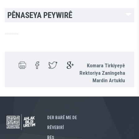
PÊNASEYA PEYWIRÊ
...........
Komara Tirkiyeyê
Rektoriya Zanîngeha
Mardin Artuklu
DER BARÊ ME DE
RÊVEBIRÎ
BEŞ