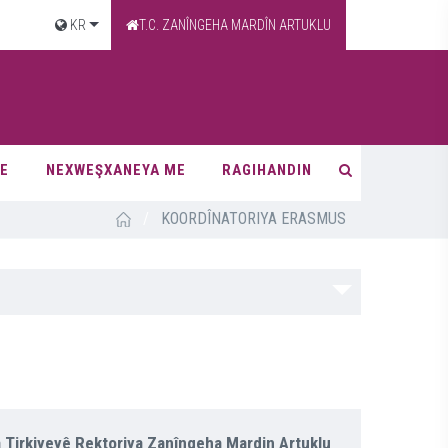
KR
T.C. ZANÎNGEHA MARDÎN ARTUKLU
TE
NEXWEŞXANEYA ME
RAGIHANDIN
/
KOORDÎNATORIYA ERASMUS
 Tirkiyeyê Rektoriya Zanîngeha Mardin Artuklu