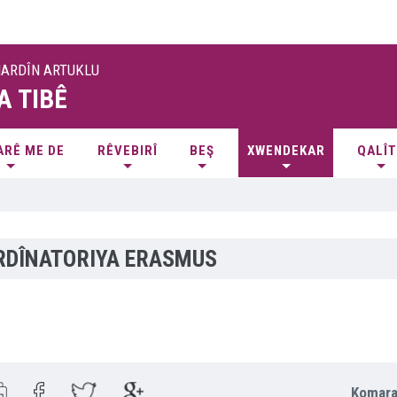
MARDÎN ARTUKLU
A TIBÊ
ARÊ ME DE
RÊVEBIRÎ
BEŞ
XWENDEKAR
QALÎ
RDÎNATORIYA ERASMUS
Komara