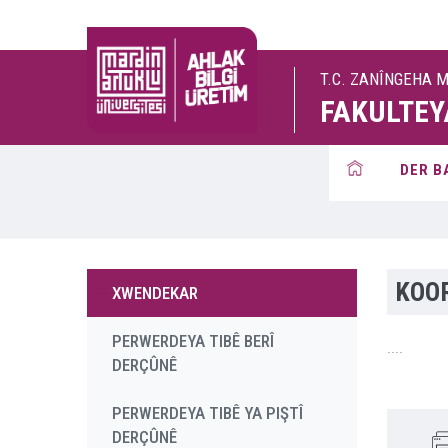
T.C. ZANÎNGEHA 
FAKULTEY
DER B
KOO
XWENDEKAR
PERWERDEYA TIBÊ BERÎ
....
DERÇÛNÊ
PERWERDEYA TIBÊ YA PIŞTÎ
DERÇÛNÊ