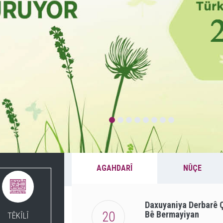
AGAHDARÎ
NÛÇE
Daxuyaniya Derbarê Ç
20
Bê Bermayiyan
TÊKÎLÎ