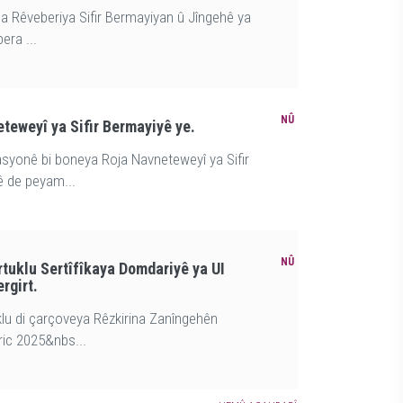
 Rêveberiya Sifir Bermayiyan û Jîngehê ya
era ...
teweyî ya Sifir Bermayiyê ye.
syonê bi boneya Roja Navneteweyî ya Sifir
ê de peyam...
tuklu Sertîfîkaya Domdariyê ya UI
rgirt.
lu di çarçoveya Rêzkirina Zanîngehên
ic 2025&nbs...