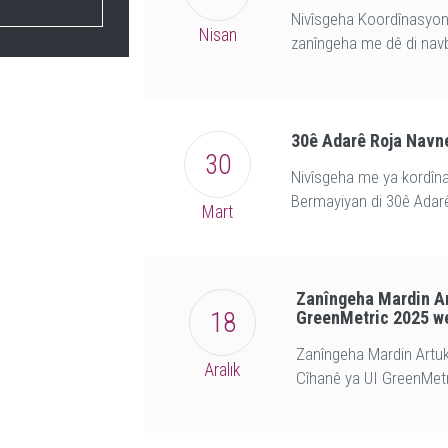
Nivîsgeha Koordînasyona
Nisan
zanîngeha me dê di navb
30ê Adarê Roja Navne
30
Nivîsgeha me ya kordîna
Bermayiyan di 30ê Adar
Mart
Zanîngeha Mardin Ar
18
GreenMetric 2025 we
Zanîngeha Mardin Artuk
Aralık
Cîhanê ya UI GreenMetr