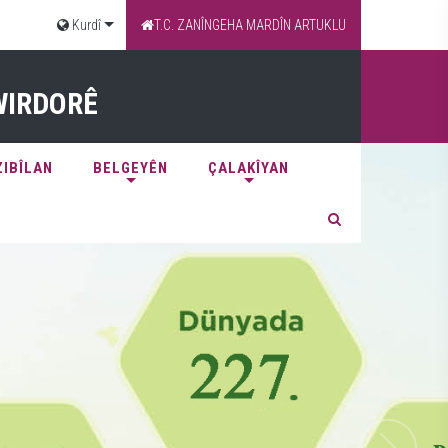
Kurdî
T.C. ZANÎNGEHA MARDÎN ARTUKLU
WIRDORÊ
ZIBÎLAN
BELGEYÊN
ÇALAKÎYAN