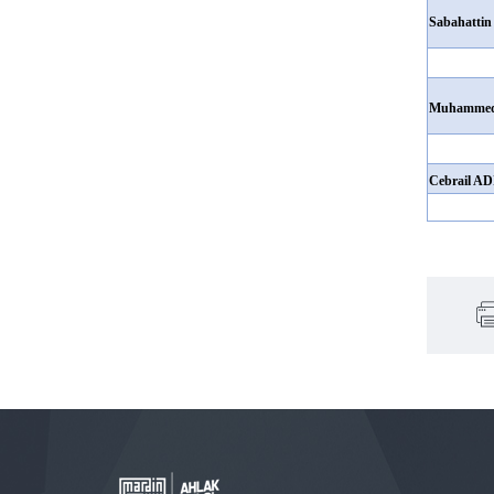
Sabahatti
Muhammed
Cebrail A