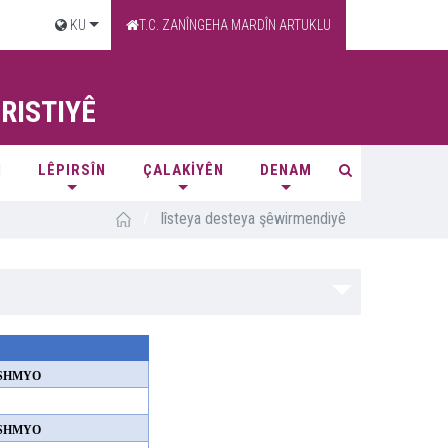
KU
T.C. ZANÎNGEHA MARDÎN ARTUKLU
RISTIYÊ
N
LÊPIRSÎN
ÇALAKİYÊN
DENAM
/
lîsteya desteya şêwirmendiyê
SHMYO
SHMYO