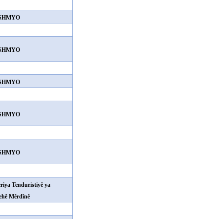
SHMYO
SHMYO
SHMYO
SHMYO
SHMYO
riya Tenduristiyê ya
ehê Mêrdînê