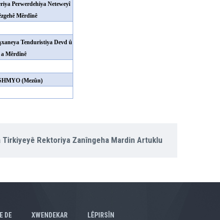
riya Perwerdehiya Neteweyî
êzgehê Mêrdînê
xaneya Tenduristiya Devd û
a Mêrdînê
SHMYO (Mezûn)
 Tirkiyeyê Rektoriya Zanîngeha Mardin Artuklu
E DE
XWENDEKAR
LÊPIRSÎN