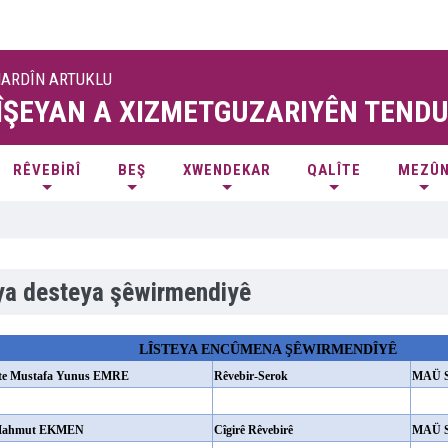
MARDÎN ARTUKLU
ÎŞEYAN A XIZMETGUZARIYÊN TENDU
RÊVEBİRÎ
BEŞ
XWENDEKAR
QALÎTE
MEZÛ
eya desteya şêwirmendiyê
LÎSTEYA ENCÛMENA ŞÊWIRMENDÎYÊ
te Mustafa Yunus EMRE
Rêvebir-Serok
MAÜ 
Mahmut EKMEN
Cîgirê Rêvebirê
MAÜ 