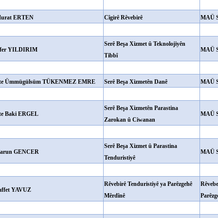
Murat ERTEN
Cîgirê Rêvebirê
MAÜ 
Serê Beşa Xizmet û Teknolojiyên
Ayfer YILDIRIM
MAÜ 
Tibbî
ste Ümmügülsüm TÜKENMEZ EMRE
Serê Beşa Xizmetên Danê
MAÜ 
Serê Beşa Xizmetên Parastina
te Baki ERGEL
MAÜ 
Zarokan û Ciwanan
Serê Beşa Xizmet û Parastina
Harun GENCER
MAÜ 
Tenduristiyê
Rêvebirê Tenduristiyê ya Parêzgehê
Rêvebe
affet YAVUZ
Mêrdînê
Parêzg