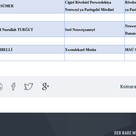
Cîgirê Rêvebirê Perwerdehiya
Rêvebe
n SÜMER
Neteweyî ya Parêzgehê Mêrdînê
ya Par
Nexweş
 Nurullah TURĞUT
Serê Nexweşxaneyê
Danan 
DIBELLİ
Xwendekarê Mezûn
MAÜ 
Komara
DER BARE M