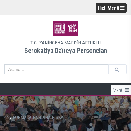
Hızlı Menü
T.C. ZANÎNGEHA MARDÎN ARTUKLU
Serokatiya Daîreya Personelan
Menü
/
FORMA ŞOPANDİNA RİSKA